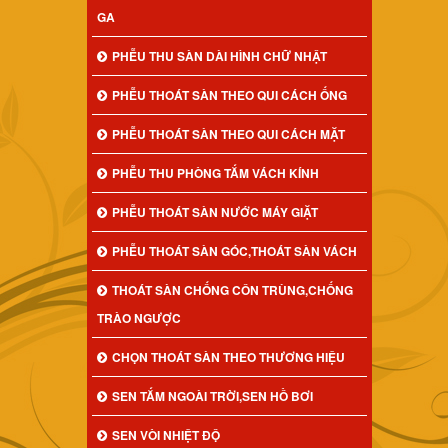
GA
PHỄU THU SÀN DÀI HÌNH CHỮ NHẬT
PHỄU THOÁT SÀN THEO QUI CÁCH ỐNG
PHỄU THOÁT SÀN THEO QUI CÁCH MẶT
PHỄU THU PHÒNG TẮM VÁCH KÍNH
PHỄU THOÁT SÀN NƯỚC MÁY GIẶT
PHỄU THOÁT SÀN GÓC,THOÁT SÀN VÁCH
THOÁT SÀN CHỐNG CÔN TRÙNG,CHỐNG
TRÀO NGƯỢC
CHỌN THOÁT SÀN THEO THƯƠNG HIỆU
SEN TẮM NGOÀI TRỜI,SEN HỒ BƠI
SEN VÒI NHIỆT ĐỘ