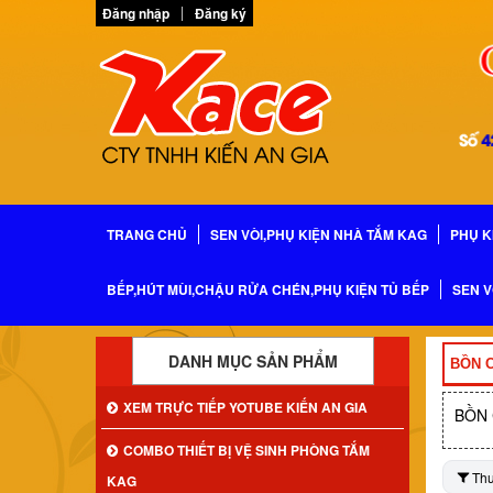
Đăng nhập
Đăng ký
TRANG CHỦ
SEN VÒI,PHỤ KIỆN NHÀ TẮM KAG
PHỤ K
BẾP,HÚT MÙI,CHẬU RỬA CHÉN,PHỤ KIỆN TỦ BẾP
SEN V
DANH MỤC SẢN PHẨM
BỒN C
XEM TRỰC TIẾP YOTUBE KIẾN AN GIA
BỒN 
COMBO THIẾT BỊ VỆ SINH PHÒNG TẮM
Th
KAG