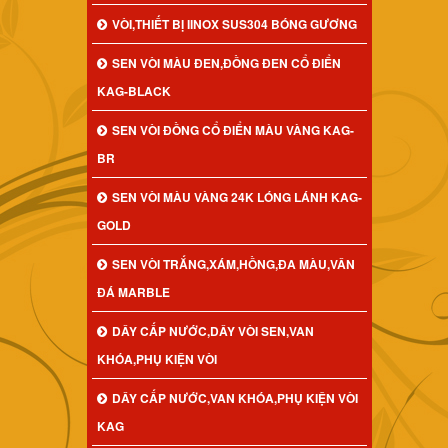
VÒI,THIẾT BỊ IINOX SUS304 BÓNG GƯƠNG
SEN VÒI MÀU ĐEN,ĐỒNG ĐEN CỔ ĐIỂN
KAG-BLACK
SEN VÒI ĐỒNG CỔ ĐIỂN MÀU VÀNG KAG-
BR
SEN VÒI MÀU VÀNG 24K LÓNG LÁNH KAG-
GOLD
SEN VÒI TRẮNG,XÁM,HỒNG,ĐA MÀU,VÂN
ĐÁ MARBLE
DÂY CẤP NƯỚC,DÂY VÒI SEN,VAN
KHÓA,PHỤ KIỆN VÒI
DÂY CẤP NƯỚC,VAN KHÓA,PHỤ KIỆN VÒI
KAG