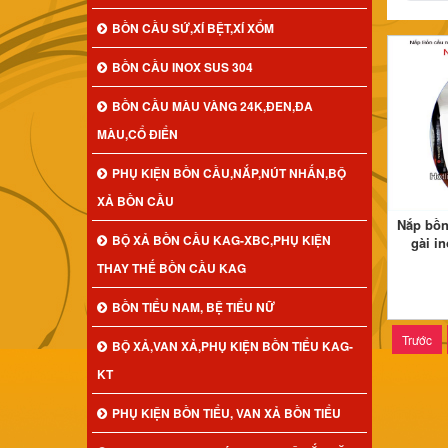
BỒN CẦU SỨ,XÍ BỆT,XÍ XỔM
BỒN CẦU INOX SUS 304
BỒN CẦU MÀU VÀNG 24K,ĐEN,ĐA
MÀU,CỔ ĐIỂN
PHỤ KIỆN BỒN CẦU,NẮP,NÚT NHẤN,BỘ
XẢ BỒN CẦU
Nắp bồn
BỘ XẢ BỒN CẦU KAG-XBC,PHỤ KIỆN
gài i
THAY THẾ BỒN CẦU KAG
BỒN TIỂU NAM, BỆ TIỂU NỮ
Trước
BỘ XẢ,VAN XẢ,PHỤ KIỆN BỒN TIỂU KAG-
KT
PHỤ KIỆN BỒN TIỂU, VAN XẢ BỒN TIỂU