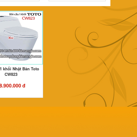
1 khối Nhật Bản Toto
CW823
8.900.000 đ