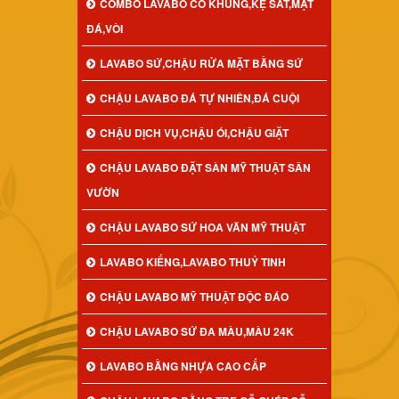
COMBO LAVABO CÓ KHUNG,KỆ SẮT,MẶT
ĐÁ,VÒI
LAVABO SỨ,CHẬU RỬA MẶT BẰNG SỨ
CHẬU LAVABO ĐÁ TỰ NHIÊN,ĐÁ CUỘI
CHẬU DỊCH VỤ,CHẬU ÓI,CHẬU GIẶT
CHẬU LAVABO ĐẶT SÀN MỸ THUẬT SÂN
VƯỜN
CHẬU LAVABO SỨ HOA VĂN MỸ THUẬT
LAVABO KIẾNG,LAVABO THUỶ TINH
CHẬU LAVABO MỸ THUẬT ĐỘC ĐÁO
CHẬU LAVABO SỨ ĐA MÀU,MÀU 24K
LAVABO BẰNG NHỰA CAO CẤP