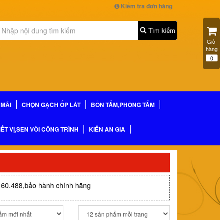
Kiểm tra đơn hàng
Tìm kiếm
Giỏ 
hàng
0
MÃI
CHỌN GẠCH ỐP LÁT
BỒN TẮM,PHÒNG TẮM
IẾT VỊ,SEN VÒI CÔNG TRÌNH
KIẾN AN GIA
60.488,bảo hành chính hãng