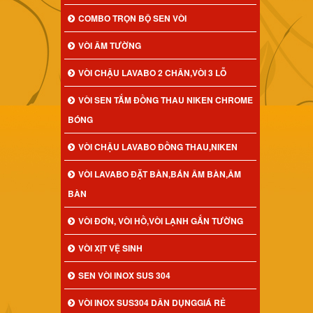
COMBO TRỌN BỘ SEN VÒI
VÒI ÂM TƯỜNG
VÒI CHẬU LAVABO 2 CHÂN,VÒI 3 LỖ
VÒI SEN TẮM ĐỒNG THAU NIKEN CHROME
BÓNG
VÒI CHẬU LAVABO ĐỒNG THAU,NIKEN
VÒI LAVABO ĐẶT BÀN,BÁN ÂM BÀN,ÂM
BÀN
VÒI ĐƠN, VÒI HỒ,VÒI LẠNH GẮN TƯỜNG
VÒI XỊT VỆ SINH
SEN VÒI INOX SUS 304
VÒI INOX SUS304 DÂN DỤNGGIÁ RẺ