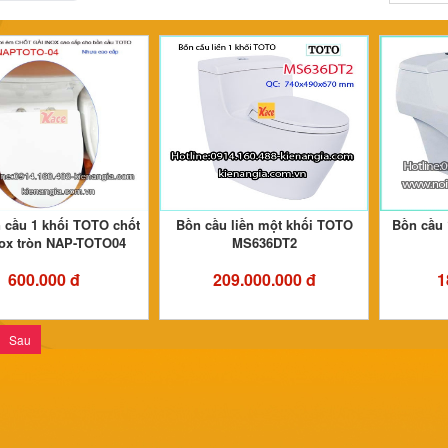
 cầu 1 khối TOTO chốt
Bồn cầu liền một khối TOTO
Bồn cầu 
nox tròn NAP-TOTO04
MS636DT2
600.000 đ
209.000.000 đ
1
Sau