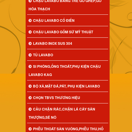
CHẬU LAVABO BẰNG TRE GỖ GHÉP,GỖ
HÓA THẠCH
CHẬU LAVABO CỔ ĐIỂN
CHẬU LAVABO GỐM SỨ MỸ THUẬT
LAVABO INOX SUS 304
TỦ LAVABO
SI PHÔNG,ỐNG THOÁT,PHỤ KIỆN CHẬU
LAVABO KAG
BỘ XẢ,MẶT ĐÁ,PÁT, PHỤ KIỆN LAVABO
CHỌN TBVS THƯƠNG HIỆU
CẦU CHẶN RÁC,CHẶN LÁ CÂY SÂN
THƯỢNG,SÊ NÔ
PHỄU THOÁT SÀN VUÔNG,PHỄU THU,HỐ