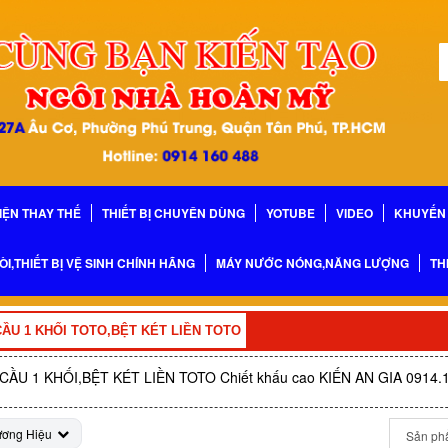
IỆN THAY THẾ
THIẾT BỊ CHUYÊN DÙNG
YOTUBE
VIDEO
KHUYẾN 
ÒI,THIẾT BỊ VỆ SINH CHÍNH HÃNG
MÁY NƯỚC NÓNG,NĂNG LƯỢNG
TH
ẦU 1 KHỐI TOTO,BỆT KÉT LIỀN TOTO
CẦU 1 KHỐI,BỆT KÉT LIỀN TOTO Chiết khấu cao KIẾN AN GIA 0914.1
ương Hiệu