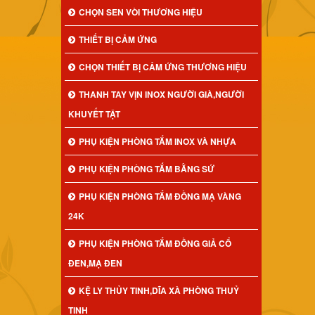
CHỌN SEN VÒI THƯƠNG HIỆU
THIẾT BỊ CẢM ỨNG
CHỌN THIẾT BỊ CẢM ỨNG THƯƠNG HIỆU
THANH TAY VỊN INOX NGƯỜI GIÀ,NGƯỜI
KHUYẾT TẬT
PHỤ KIỆN PHÒNG TẮM INOX VÀ NHỰA
PHỤ KIỆN PHÒNG TẮM BẰNG SỨ
PHỤ KIỆN PHÒNG TẮM ĐỒNG MẠ VÀNG
24K
PHỤ KIỆN PHÒNG TẮM ĐỒNG GIẢ CỔ
ĐEN,MẠ ĐEN
KỆ LY THỦY TINH,DĨA XÀ PHÒNG THUỶ
TINH