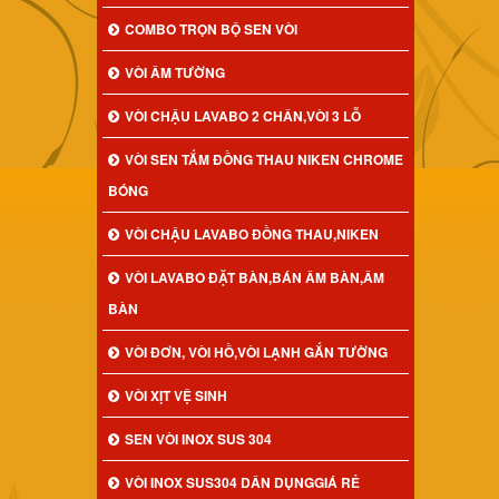
COMBO TRỌN BỘ SEN VÒI
VÒI ÂM TƯỜNG
VÒI CHẬU LAVABO 2 CHÂN,VÒI 3 LỖ
VÒI SEN TẮM ĐỒNG THAU NIKEN CHROME
BÓNG
VÒI CHẬU LAVABO ĐỒNG THAU,NIKEN
VÒI LAVABO ĐẶT BÀN,BÁN ÂM BÀN,ÂM
BÀN
VÒI ĐƠN, VÒI HỒ,VÒI LẠNH GẮN TƯỜNG
VÒI XỊT VỆ SINH
SEN VÒI INOX SUS 304
VÒI INOX SUS304 DÂN DỤNGGIÁ RẺ