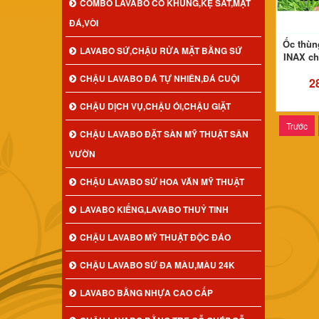
COMBO LAVABO CÓ KHUNG,KỆ SẮT,MẶT
ĐÁ,VÒI
Ốc thùn
LAVABO SỨ,CHẬU RỬA MẶT BẰNG SỨ
INAX c
CHẬU LAVABO ĐÁ TỰ NHIÊN,ĐÁ CUỘI
2
CHẬU DỊCH VỤ,CHẬU ÓI,CHẬU GIẶT
Trước
CHẬU LAVABO ĐẶT SÀN MỸ THUẬT SÂN
VƯỜN
CHẬU LAVABO SỨ HOA VĂN MỸ THUẬT
LAVABO KIẾNG,LAVABO THUỶ TINH
CHẬU LAVABO MỸ THUẬT ĐỘC ĐÁO
CHẬU LAVABO SỨ ĐA MÀU,MÀU 24K
LAVABO BẰNG NHỰA CAO CẤP