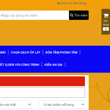
Kiểm tra đơn hàng
Tìm kiếm
Giỏ 
hàng
0
MÃI
CHỌN GẠCH ỐP LÁT
BỒN TẮM,PHÒNG TẮM
IẾT VỊ,SEN VÒI CÔNG TRÌNH
KIẾN AN GIA