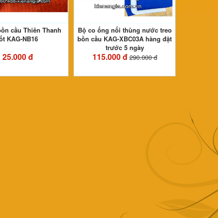
bồn cầu Thiên Thanh
Bộ co ống nối thùng nước treo
tốt KAG-NB16
bồn cầu KAG-XBC03A hàng đặt
trước 5 ngày
25.000 đ
115.000 đ
290.000 đ