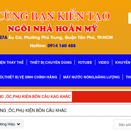
IỆN THAY THẾ
THIẾT BỊ CHUYÊN DÙNG
YOTUBE
VIDEO
KHUYẾN 
ÒI,THIẾT BỊ VỆ SINH CHÍNH HÃNG
MÁY NƯỚC NÓNG,NĂNG LƯỢNG
TH
G ,ỐC,PHỤ KIỆN BỒN CẦU KAG KHÁC
NG ,ỐC,PHỤ KIỆN BỒN CẦU KHÁC
ương Hiệu