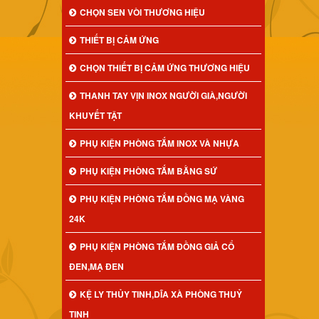
CHỌN SEN VÒI THƯƠNG HIỆU
THIẾT BỊ CẢM ỨNG
CHỌN THIẾT BỊ CẢM ỨNG THƯƠNG HIỆU
THANH TAY VỊN INOX NGƯỜI GIÀ,NGƯỜI
KHUYẾT TẬT
PHỤ KIỆN PHÒNG TẮM INOX VÀ NHỰA
PHỤ KIỆN PHÒNG TẮM BẰNG SỨ
PHỤ KIỆN PHÒNG TẮM ĐỒNG MẠ VÀNG
24K
PHỤ KIỆN PHÒNG TẮM ĐỒNG GIẢ CỔ
ĐEN,MẠ ĐEN
KỆ LY THỦY TINH,DĨA XÀ PHÒNG THUỶ
TINH