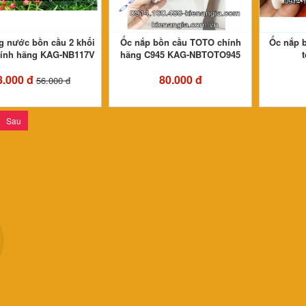
g nước bồn cầu 2 khối
Ốc nắp bồn cầu TOTO chính
Ốc nắp 
hính hãng KAG-NB117V
hãng C945 KAG-NBTOTO945
8.000 đ
80.000 đ
56.000 đ
Sau