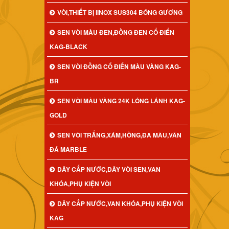
VÒI,THIẾT BỊ IINOX SUS304 BÓNG GƯƠNG
SEN VÒI MÀU ĐEN,ĐỒNG ĐEN CỔ ĐIỂN
KAG-BLACK
SEN VÒI ĐỒNG CỔ ĐIỂN MÀU VÀNG KAG-
BR
SEN VÒI MÀU VÀNG 24K LÓNG LÁNH KAG-
GOLD
SEN VÒI TRẮNG,XÁM,HỒNG,ĐA MÀU,VÂN
ĐÁ MARBLE
DÂY CẤP NƯỚC,DÂY VÒI SEN,VAN
KHÓA,PHỤ KIỆN VÒI
DÂY CẤP NƯỚC,VAN KHÓA,PHỤ KIỆN VÒI
KAG