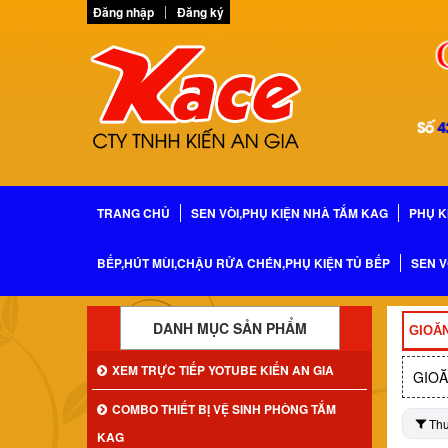
Đăng nhập
Đăng ký
TRANG CHỦ
SEN VÒI,PHỤ KIỆN NHÀ TẮM KAG
PHỤ K
BẾP,HÚT MÙI,CHẬU RỬA CHÉN,PHỤ KIỆN TỦ BẾP
SEN V
DANH MỤC SẢN PHẨM
GIOĂN
XEM TRỰC TIẾP YOTUBE KIẾN AN GIA
GIOĂ
COMBO THIẾT BỊ VỆ SINH PHÒNG TẮM
Th
KAG