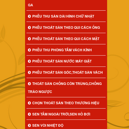
GA
PHỄU THU SÀN DÀI HÌNH CHỮ NHẬT
PHỄU THOÁT SÀN THEO QUI CÁCH ỐNG
PHỄU THOÁT SÀN THEO QUI CÁCH MẶT
PHỄU THU PHÒNG TẮM VÁCH KÍNH
PHỄU THOÁT SÀN NƯỚC MÁY GIẶT
PHỄU THOÁT SÀN GÓC,THOÁT SÀN VÁCH
THOÁT SÀN CHỐNG CÔN TRÙNG,CHỐNG
TRÀO NGƯỢC
CHỌN THOÁT SÀN THEO THƯƠNG HIỆU
SEN TẮM NGOÀI TRỜI,SEN HỒ BƠI
SEN VÒI NHIỆT ĐỘ