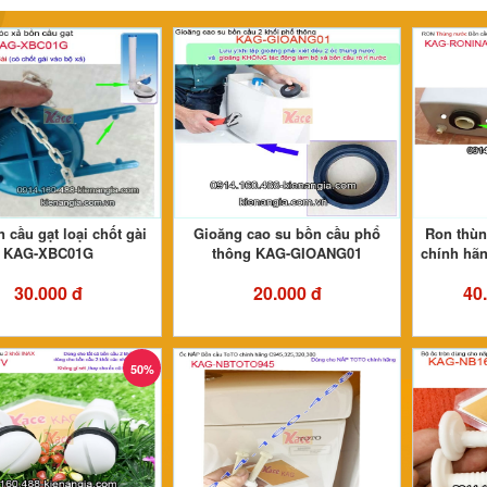
 cầu gạt loại chốt gài
Gioăng cao su bồn cầu phổ
Ron thùn
KAG-XBC01G
thông KAG-GIOANG01
chính hã
30.000 đ
20.000 đ
40
50%