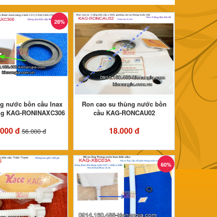
28%
g nước bồn cầu Inax
Ron cao su thùng nước bồn
ng KAG-RONINAXC306
cầu KAG-RONCAU02
.000 đ
18.000 đ
56.000 đ
60%