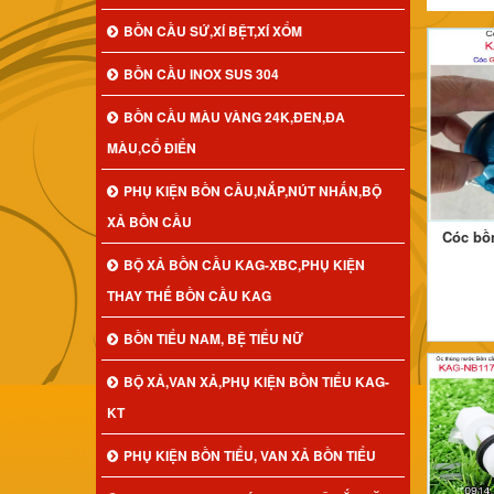
BỒN CẦU SỨ,XÍ BỆT,XÍ XỔM
BỒN CẦU INOX SUS 304
BỒN CẦU MÀU VÀNG 24K,ĐEN,ĐA
MÀU,CỔ ĐIỂN
PHỤ KIỆN BỒN CẦU,NẮP,NÚT NHẤN,BỘ
XẢ BỒN CẦU
Cóc bồn
BỘ XẢ BỒN CẦU KAG-XBC,PHỤ KIỆN
THAY THẾ BỒN CẦU KAG
BỒN TIỂU NAM, BỆ TIỂU NỮ
BỘ XẢ,VAN XẢ,PHỤ KIỆN BỒN TIỂU KAG-
KT
PHỤ KIỆN BỒN TIỂU, VAN XẢ BỒN TIỂU