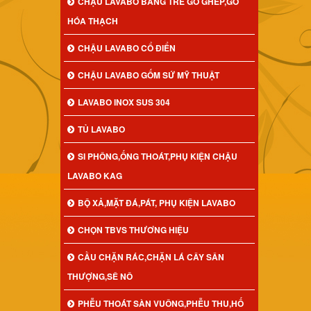
CHẬU LAVABO BẰNG TRE GỖ GHÉP,GỖ
HÓA THẠCH
CHẬU LAVABO CỔ ĐIỂN
CHẬU LAVABO GỐM SỨ MỸ THUẬT
LAVABO INOX SUS 304
TỦ LAVABO
SI PHÔNG,ỐNG THOÁT,PHỤ KIỆN CHẬU
LAVABO KAG
BỘ XẢ,MẶT ĐÁ,PÁT, PHỤ KIỆN LAVABO
CHỌN TBVS THƯƠNG HIỆU
CẦU CHẶN RÁC,CHẶN LÁ CÂY SÂN
THƯỢNG,SÊ NÔ
PHỄU THOÁT SÀN VUÔNG,PHỄU THU,HỐ