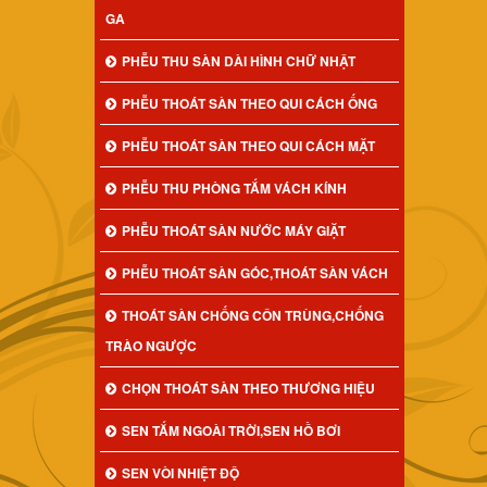
GA
PHỄU THU SÀN DÀI HÌNH CHỮ NHẬT
PHỄU THOÁT SÀN THEO QUI CÁCH ỐNG
PHỄU THOÁT SÀN THEO QUI CÁCH MẶT
PHỄU THU PHÒNG TẮM VÁCH KÍNH
PHỄU THOÁT SÀN NƯỚC MÁY GIẶT
PHỄU THOÁT SÀN GÓC,THOÁT SÀN VÁCH
THOÁT SÀN CHỐNG CÔN TRÙNG,CHỐNG
TRÀO NGƯỢC
CHỌN THOÁT SÀN THEO THƯƠNG HIỆU
SEN TẮM NGOÀI TRỜI,SEN HỒ BƠI
SEN VÒI NHIỆT ĐỘ