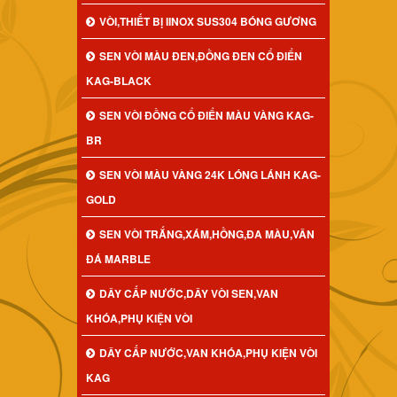
VÒI,THIẾT BỊ IINOX SUS304 BÓNG GƯƠNG
SEN VÒI MÀU ĐEN,ĐỒNG ĐEN CỔ ĐIỂN
KAG-BLACK
SEN VÒI ĐỒNG CỔ ĐIỂN MÀU VÀNG KAG-
BR
SEN VÒI MÀU VÀNG 24K LÓNG LÁNH KAG-
GOLD
SEN VÒI TRẮNG,XÁM,HỒNG,ĐA MÀU,VÂN
ĐÁ MARBLE
DÂY CẤP NƯỚC,DÂY VÒI SEN,VAN
KHÓA,PHỤ KIỆN VÒI
DÂY CẤP NƯỚC,VAN KHÓA,PHỤ KIỆN VÒI
KAG