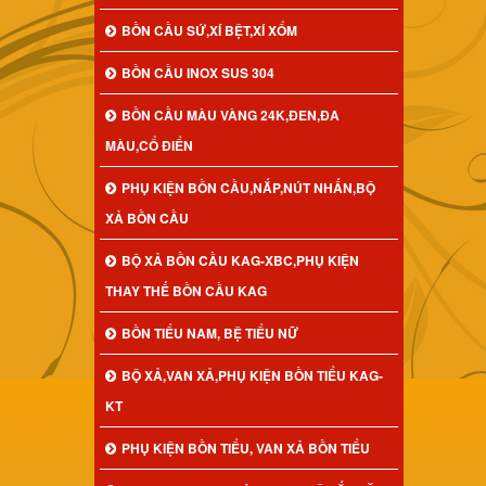
BỒN CẦU SỨ,XÍ BỆT,XÍ XỔM
BỒN CẦU INOX SUS 304
BỒN CẦU MÀU VÀNG 24K,ĐEN,ĐA
MÀU,CỔ ĐIỂN
PHỤ KIỆN BỒN CẦU,NẮP,NÚT NHẤN,BỘ
XẢ BỒN CẦU
BỘ XẢ BỒN CẦU KAG-XBC,PHỤ KIỆN
THAY THẾ BỒN CẦU KAG
BỒN TIỂU NAM, BỆ TIỂU NỮ
BỘ XẢ,VAN XẢ,PHỤ KIỆN BỒN TIỂU KAG-
KT
PHỤ KIỆN BỒN TIỂU, VAN XẢ BỒN TIỂU