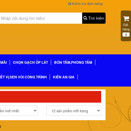
Kiểm tra đơn hàng
Tìm kiếm
Giỏ 
hàng
0
MÃI
CHỌN GẠCH ỐP LÁT
BỒN TẮM,PHÒNG TẮM
IẾT VỊ,SEN VÒI CÔNG TRÌNH
KIẾN AN GIA
o