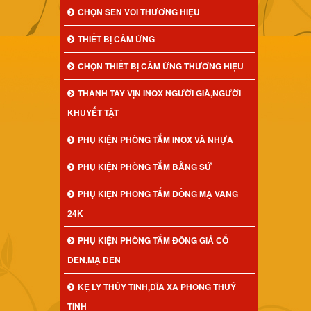
CHỌN SEN VÒI THƯƠNG HIỆU
THIẾT BỊ CẢM ỨNG
CHỌN THIẾT BỊ CẢM ỨNG THƯƠNG HIỆU
THANH TAY VỊN INOX NGƯỜI GIÀ,NGƯỜI
KHUYẾT TẬT
PHỤ KIỆN PHÒNG TẮM INOX VÀ NHỰA
PHỤ KIỆN PHÒNG TẮM BẰNG SỨ
PHỤ KIỆN PHÒNG TẮM ĐỒNG MẠ VÀNG
24K
PHỤ KIỆN PHÒNG TẮM ĐỒNG GIẢ CỔ
ĐEN,MẠ ĐEN
KỆ LY THỦY TINH,DĨA XÀ PHÒNG THUỶ
TINH