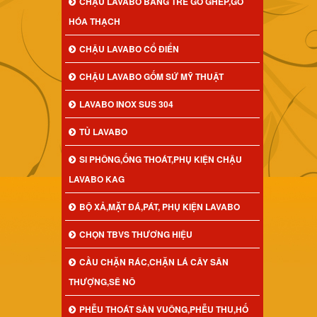
CHẬU LAVABO BẰNG TRE GỖ GHÉP,GỖ
HÓA THẠCH
CHẬU LAVABO CỔ ĐIỂN
CHẬU LAVABO GỐM SỨ MỸ THUẬT
LAVABO INOX SUS 304
TỦ LAVABO
SI PHÔNG,ỐNG THOÁT,PHỤ KIỆN CHẬU
LAVABO KAG
BỘ XẢ,MẶT ĐÁ,PÁT, PHỤ KIỆN LAVABO
CHỌN TBVS THƯƠNG HIỆU
CẦU CHẶN RÁC,CHẶN LÁ CÂY SÂN
THƯỢNG,SÊ NÔ
PHỄU THOÁT SÀN VUÔNG,PHỄU THU,HỐ