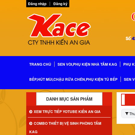
Đăng nhập
Đăng ký
TRANG CHỦ
SEN VÒI,PHỤ KIỆN NHÀ TẮM KAG
PHỤ K
BẾP,HÚT MÙI,CHẬU RỬA CHÉN,PHỤ KIỆN TỦ BẾP
SEN V
DANH MỤC SẢN PHẨM
XEM TRỰC TIẾP YOTUBE KIẾN AN GIA
Th
COMBO THIẾT BỊ VỆ SINH PHÒNG TẮM
KAG