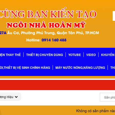
IỆN THAY THẾ
THIẾT BỊ CHUYÊN DÙNG
YOTUBE
VIDEO
KHUYẾN 
ÒI,THIẾT BỊ VỆ SINH CHÍNH HÃNG
MÁY NƯỚC NÓNG,NĂNG LƯỢNG
TH
ương Hiệu
Không có sản phẩm nà