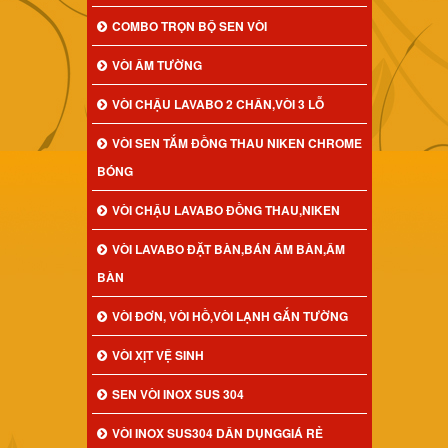
COMBO TRỌN BỘ SEN VÒI
VÒI ÂM TƯỜNG
VÒI CHẬU LAVABO 2 CHÂN,VÒI 3 LỖ
VÒI SEN TẮM ĐỒNG THAU NIKEN CHROME
BÓNG
VÒI CHẬU LAVABO ĐỒNG THAU,NIKEN
VÒI LAVABO ĐẶT BÀN,BÁN ÂM BÀN,ÂM
BÀN
VÒI ĐƠN, VÒI HỒ,VÒI LẠNH GẮN TƯỜNG
VÒI XỊT VỆ SINH
SEN VÒI INOX SUS 304
VÒI INOX SUS304 DÂN DỤNGGIÁ RẺ