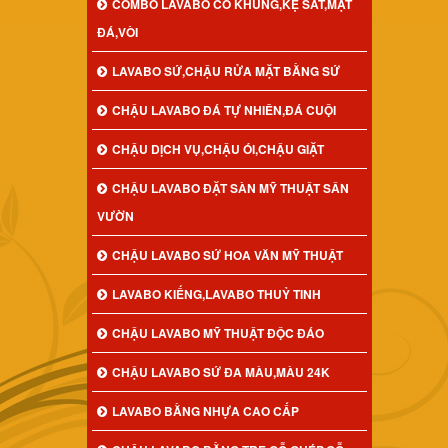
COMBO LAVABO CÓ KHUNG,KỆ SẮT,MẶT
ĐÁ,VÒI
LAVABO SỨ,CHẬU RỬA MẶT BẰNG SỨ
CHẬU LAVABO ĐÁ TỰ NHIÊN,ĐÁ CUỘI
CHẬU DỊCH VỤ,CHẬU ÓI,CHẬU GIẶT
CHẬU LAVABO ĐẶT SÀN MỸ THUẬT SÂN
VƯỜN
CHẬU LAVABO SỨ HOA VĂN MỸ THUẬT
LAVABO KIẾNG,LAVABO THUỶ TINH
CHẬU LAVABO MỸ THUẬT ĐỘC ĐÁO
CHẬU LAVABO SỨ ĐA MÀU,MÀU 24K
LAVABO BẰNG NHỰA CAO CẤP