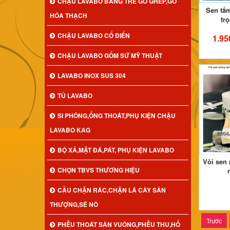
CHẬU LAVABO BẰNG TRE GỖ GHÉP,GỖ
Sen tắ
HÓA THẠCH
tr
CHẬU LAVABO CỔ ĐIỂN
1.95
CHẬU LAVABO GỐM SỨ MỸ THUẬT
LAVABO INOX SUS 304
TỦ LAVABO
SI PHÔNG,ỐNG THOÁT,PHỤ KIỆN CHẬU
LAVABO KAG
BỘ XẢ,MẶT ĐÁ,PÁT, PHỤ KIỆN LAVABO
Vòi sen
CHỌN TBVS THƯƠNG HIỆU
CẦU CHẶN RÁC,CHẶN LÁ CÂY SÂN
THƯỢNG,SÊ NÔ
Trước
PHỄU THOÁT SÀN VUÔNG,PHỄU THU,HỐ