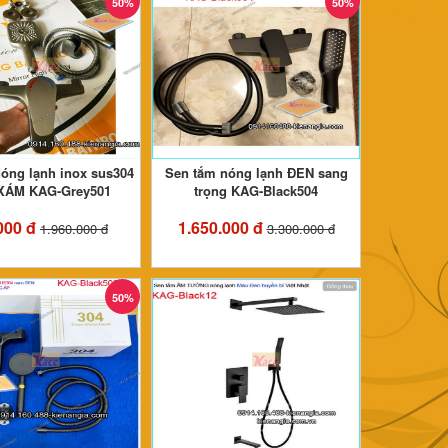
50%
50%
óng lạnh inox sus304
Sen tắm nóng lạnh ĐEN sang
XÁM KAG-Grey501
trọng KAG-Black504
000 đ
1.650.000 đ
1.960.000 đ
3.300.000 đ
50%