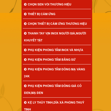
CHỌN SEN VÒI THƯƠNG HIỆU
THIẾT BỊ CẢM ỨNG
CHỌN THIẾT BỊ CẢM ỨNG THƯƠNG HIỆU
THANH TAY VỊN INOX NGƯỜI GIÀ,NGƯỜI
KHUYẾT TẬT
PHỤ KIỆN PHÒNG TẮM INOX VÀ NHỰA
PHỤ KIỆN PHÒNG TẮM BẰNG SỨ
PHỤ KIỆN PHÒNG TẮM ĐỒNG MẠ VÀNG
24K
PHỤ KIỆN PHÒNG TẮM ĐỒNG GIẢ CỔ
ĐEN,MẠ ĐEN
KỆ LY THỦY TINH,DĨA XÀ PHÒNG THUỶ
TINH