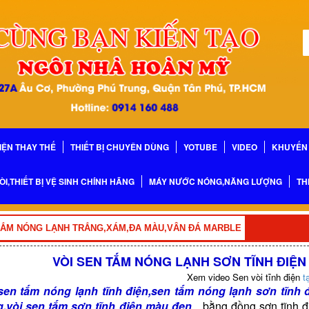
IỆN THAY THẾ
THIẾT BỊ CHUYÊN DÙNG
YOTUBE
VIDEO
KHUYẾN 
ÒI,THIẾT BỊ VỆ SINH CHÍNH HÃNG
MÁY NƯỚC NÓNG,NĂNG LƯỢNG
TH
TẮM NÓNG LẠNH TRẮNG,XÁM,ĐA MÀU,VÂN ĐÁ MARBLE
VÒI SEN TẮM NÓNG LẠNH SƠN TĨNH ĐIỆ
Xem video Sen vòi tĩnh điện
tạ
sen tắm nóng lạnh tĩnh điện,sen tắm nóng lạnh sơn tĩnh 
g,vòi sen tắm sơn tĩnh điện màu đen
....bằng đồng sơn tĩnh 