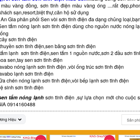
 màu vàng đồng, sơn tĩnh điện màu vàng óng ....rất đẹp,pho
khách sạn,resort,biệt thự,căn hộ sử dụng
 An Gia phân phối Sen vòi sơn tĩnh điện đa dạng chủng loại,bạn
Sen tắm nóng lạnh sơn tĩnh điện dùng cho nguồn nước nóng lạ
hống
cây sơn tĩnh điện
thuyền sơn tĩnh điện,sen bảng sơn tĩnh điện
tắm lạnh sơn tĩnh điện,sen tắm 1 nguồn nước,sơn 2 đầu sơn tĩ
hoa sen,tay sen sơn tĩnh điện
lavabo nóng lạnh sơn tĩnh điện ,vòi ống trúc sơn tĩnh điện
lavabo lạnh sơn tĩnh điện
rửa chén nóng lạnh sơn tĩnh điện,vòi bếp lạnh sơn tĩnh điện
vệ sinh sơn tĩnh điện
sen tắm nóng lạnh
sơn tĩnh điện ,sự lựa chọn mới cho cuộc s
IA 0914160488
ương Hiệu