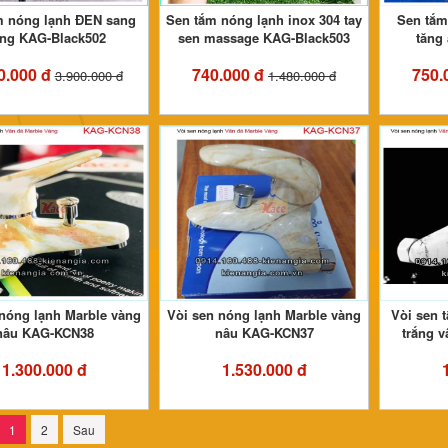
m nóng lạnh ĐEN sang
Sen tắm nóng lạnh inox 304 tay
Sen tắm
ọng KAG-Black502
sen massage KAG-Black503
tăng
0.000 đ
740.000 đ
750.
3.900.000 đ
1.480.000 đ
 nóng lạnh Marble vàng
Vòi sen nóng lạnh Marble vàng
Vòi sen 
nâu KAG-KCN38
nâu KAG-KCN37
trắng 
1.300.000 đ
1.530.000 đ
1
2
Sau