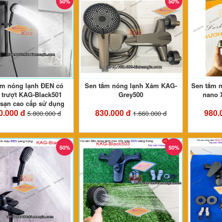
50%
50%
ắm nóng lạnh ĐEN có
Sen tắm nóng lạnh Xám KAG-
Sen tắm n
 trượt KAG-Black501
Grey500
nano 
sạn cao cấp sử dụng
0.000 đ
830.000 đ
980.
5.800.000 đ
1.660.000 đ
50%
50%