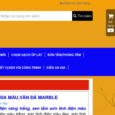
Kiểm tra đơn hàng
Tìm kiếm
Giỏ 
hàng
0
MÃI
CHỌN GẠCH ỐP LÁT
BỒN TẮM,PHÒNG TẮM
IẾT VỊ,SEN VÒI CÔNG TRÌNH
KIẾN AN GIA
N ĐA MÀU,VÂN ĐÁ MARBLE
i đây
điện vàng trắng, sen tắm sơn tĩnh điện màu
điện màu trắng, sơn tĩnh điện màu đen, sơn tĩnh