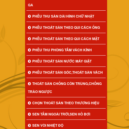
GA
PHỄU THU SÀN DÀI HÌNH CHỮ NHẬT
PHỄU THOÁT SÀN THEO QUI CÁCH ỐNG
PHỄU THOÁT SÀN THEO QUI CÁCH MẶT
PHỄU THU PHÒNG TẮM VÁCH KÍNH
PHỄU THOÁT SÀN NƯỚC MÁY GIẶT
PHỄU THOÁT SÀN GÓC,THOÁT SÀN VÁCH
THOÁT SÀN CHỐNG CÔN TRÙNG,CHỐNG
TRÀO NGƯỢC
CHỌN THOÁT SÀN THEO THƯƠNG HIỆU
SEN TẮM NGOÀI TRỜI,SEN HỒ BƠI
SEN VÒI NHIỆT ĐỘ