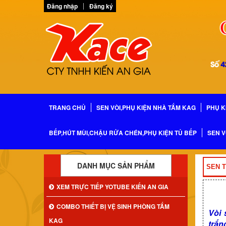
Đăng nhập
Đăng ký
TRANG CHỦ
SEN VÒI,PHỤ KIỆN NHÀ TẮM KAG
PHỤ K
BẾP,HÚT MÙI,CHẬU RỬA CHÉN,PHỤ KIỆN TỦ BẾP
SEN V
DANH MỤC SẢN PHẨM
SEN 
XEM TRỰC TIẾP YOTUBE KIẾN AN GIA
COMBO THIẾT BỊ VỆ SINH PHÒNG TẮM
Vòi 
KAG
trắn