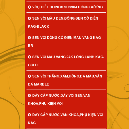
VÒI,THIẾT BỊ IINOX SUS304 BÓNG GƯƠNG
SEN VÒI MÀU ĐEN,ĐỒNG ĐEN CỔ ĐIỂN
KAG-BLACK
SEN VÒI ĐỒNG CỔ ĐIỂN MÀU VÀNG KAG-
BR
SEN VÒI MÀU VÀNG 24K LÓNG LÁNH KAG-
GOLD
SEN VÒI TRẮNG,XÁM,HỒNG,ĐA MÀU,VÂN
ĐÁ MARBLE
DÂY CẤP NƯỚC,DÂY VÒI SEN,VAN
KHÓA,PHỤ KIỆN VÒI
DÂY CẤP NƯỚC,VAN KHÓA,PHỤ KIỆN VÒI
KAG