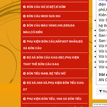
điện
BỒN CẦU SỨ,XÍ BỆT,XÍ XỔM
phố,
Kiến
BỒN CẦU INOX SUS 304
Vòi 
hệ t
BỒN CẦU MÀU VÀNG 24K,ĐEN,ĐA
Sen 
MÀU,CỔ ĐIỂN
Sen 
Sen 
PHỤ KIỆN BỒN CẦU,NẮP,NÚT NHẤN,BỘ
Vòi 
XẢ BỒN CẦU
Vòi 
Vòi 
BỘ XẢ BỒN CẦU KAG-XBC,PHỤ KIỆN
Vòi 
THAY THẾ BỒN CẦU KAG
Vòi 
BỒN TIỂU NAM, BỆ TIỂU NỮ
Vòi 
AN G
BỘ XẢ,VAN XẢ,PHỤ KIỆN BỒN TIỂU KAG-
KT
Th
PHỤ KIỆN BỒN TIỂU, VAN XẢ BỒN TIỂU