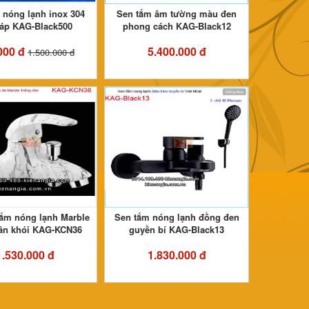
 nóng lạnh inox 304
Sen tắm âm tường màu đen
 áp KAG-Black500
phong cách KAG-Black12
000 đ
5.400.000 đ
1.500.000 đ
tắm nóng lạnh Marble
Sen tắm nóng lạnh đồng đen
vân khói KAG-KCN36
guyền bí KAG-Black13
1.530.000 đ
1.830.000 đ