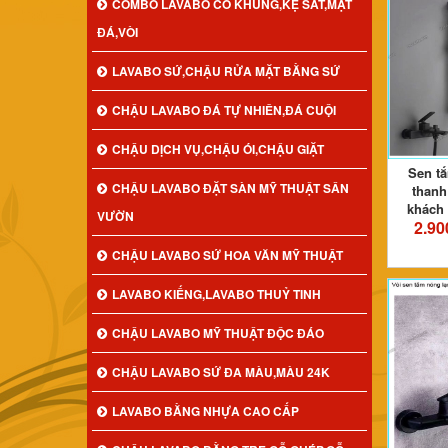
COMBO LAVABO CÓ KHUNG,KỆ SẮT,MẶT
ĐÁ,VÒI
LAVABO SỨ,CHẬU RỬA MẶT BẰNG SỨ
CHẬU LAVABO ĐÁ TỰ NHIÊN,ĐÁ CUỘI
CHẬU DỊCH VỤ,CHẬU ÓI,CHẬU GIẶT
Sen t
CHẬU LAVABO ĐẶT SÀN MỸ THUẬT SÂN
thanh
khách 
VƯỜN
2.90
CHẬU LAVABO SỨ HOA VĂN MỸ THUẬT
LAVABO KIẾNG,LAVABO THUỶ TINH
CHẬU LAVABO MỸ THUẬT ĐỘC ĐÁO
CHẬU LAVABO SỨ ĐA MÀU,MÀU 24K
LAVABO BẰNG NHỰA CAO CẤP