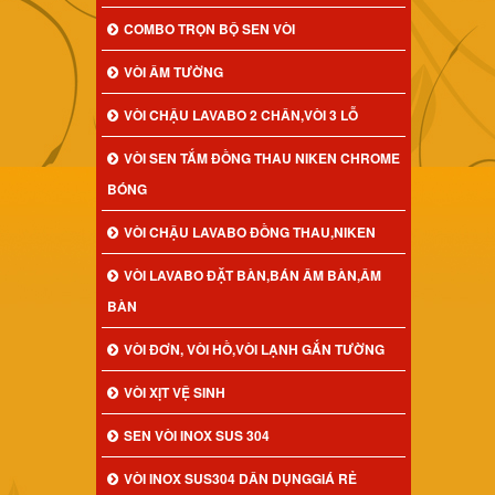
COMBO TRỌN BỘ SEN VÒI
VÒI ÂM TƯỜNG
VÒI CHẬU LAVABO 2 CHÂN,VÒI 3 LỖ
VÒI SEN TẮM ĐỒNG THAU NIKEN CHROME
BÓNG
VÒI CHẬU LAVABO ĐỒNG THAU,NIKEN
VÒI LAVABO ĐẶT BÀN,BÁN ÂM BÀN,ÂM
BÀN
VÒI ĐƠN, VÒI HỒ,VÒI LẠNH GẮN TƯỜNG
VÒI XỊT VỆ SINH
SEN VÒI INOX SUS 304
VÒI INOX SUS304 DÂN DỤNGGIÁ RẺ