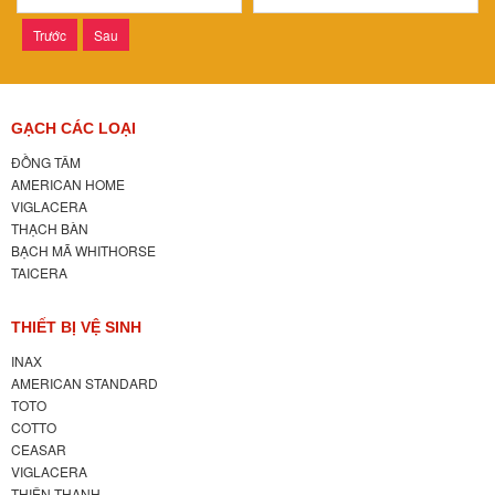
Trước
Sau
GẠCH CÁC LOẠI
ĐỒNG TÂM
AMERICAN HOME
VIGLACERA
THẠCH BÀN
BẠCH MÃ WHITHORSE
TAICERA
THIẾT BỊ VỆ SINH
INAX
AMERICAN STANDARD
TOTO
COTTO
CEASAR
VIGLACERA
THIÊN THANH