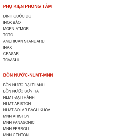
PHỤ KIỆN PHÒNG TẮM
ĐÌNH QUỐC DQ
INOX BẢO
MOEN-ATMOR
TOTO
AMERICAN STANDARD
INAX
CEASAR
TOVASHU
BỒN NƯỚC-NLMT-MNN
BỒN NƯỚC ĐẠI THÀNH
BỒN NƯỚC SƠN HÀ
NLMT ĐẠI THÀNH
NLMT ARISTON
NLMT SOLAR BÁCH KHOA
MNN ARISTON
MNN PANASONIC
MNN FERROLI
MNN CENTON