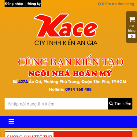
Kiểm tra đơn hàng
Đăng nhập
Đăng ký
Giỏ 
hàng
0
Tìm kiếm