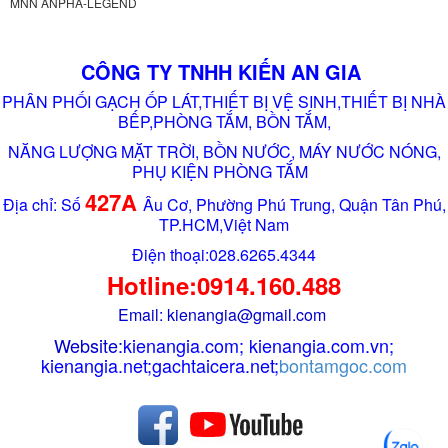
MNN ANPHA-LEGEND
CÔNG TY TNHH KIẾN AN GIA
PHÂN PHỐI GẠCH ỐP LÁT,THIẾT BỊ VỆ SINH,THIẾT BỊ NHÀ
BẾP,PHÒNG TẮM, BỒN TẮM,
NĂNG LƯỢNG MẶT TRỜI, BỒN NƯỚC, MÁY NƯỚC NÓNG,
PHỤ KIỆN PHÒNG TẮM
427A
Địa chỉ: Số
Âu Cơ, Phường Phú Trung, Quận Tân Phú,
TP.HCM,Việt Nam
Điện thoại:028.6265.4344
Hotline:0914.160.488
Email: kienangia@gmail.com
Website:
kienangia.com
;
kienangia.com.vn
;
kienangia.net
;
gachtaicera.net
;
bontamgoc.com