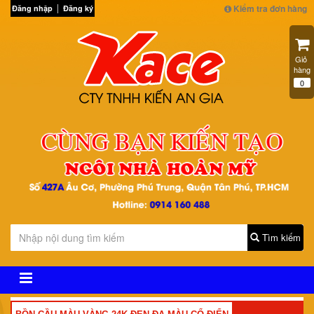
Kiểm tra đơn hàng
Đăng nhập
Đăng ký
Giỏ 
hàng
0
Tìm kiếm