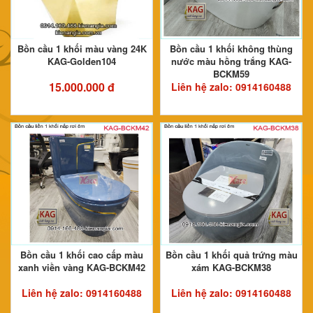
Bồn cầu 1 khối màu vàng 24K
Bồn cầu 1 khối không thùng
KAG-Golden104
nước màu hồng trắng KAG-
BCKM59
15.000.000 đ
Liên hệ zalo:
0914160488
Bồn cầu 1 khối cao cấp màu
Bồn cầu 1 khối quả trứng màu
xanh viền vàng KAG-BCKM42
xám KAG-BCKM38
Liên hệ zalo:
0914160488
Liên hệ zalo:
0914160488