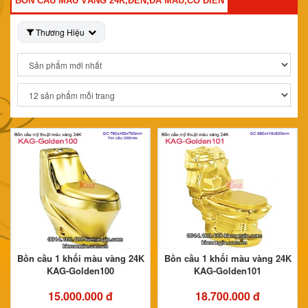
BỒN CẦU MÀU VÀNG 24K,ĐEN,ĐA MÀU,CỔ ĐIỂN
Thương Hiệu
Bồn cầu 1 khối màu vàng 24K
Bồn cầu 1 khối màu vàng 24K
KAG-Golden100
KAG-Golden101
15.000.000 đ
18.700.000 đ