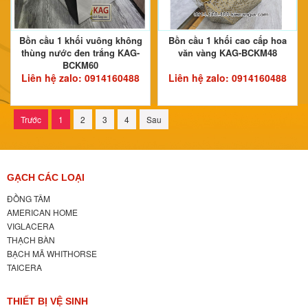
Bồn cầu 1 khối vuông không
Bồn cầu 1 khối cao cấp hoa
thùng nước đen trắng KAG-
văn vàng KAG-BCKM48
BCKM60
Liên hệ zalo:
0914160488
Liên hệ zalo:
0914160488
Trước
1
2
3
4
Sau
GẠCH CÁC LOẠI
ĐỒNG TÂM
AMERICAN HOME
VIGLACERA
THẠCH BÀN
BẠCH MÃ WHITHORSE
TAICERA
THIẾT BỊ VỆ SINH