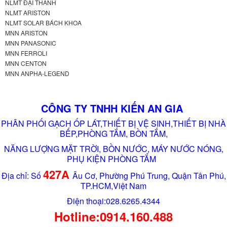
NLMT ĐẠI THÀNH
NLMT ARISTON
NLMT SOLAR BÁCH KHOA
MNN ARISTON
MNN PANASONIC
MNN FERROLI
MNN CENTON
MNN ANPHA-LEGEND
CÔNG TY TNHH KIẾN AN GIA
PHÂN PHỐI GẠCH ỐP LÁT,THIẾT BỊ VỆ SINH,THIẾT BỊ NHÀ
BẾP,PHÒNG TẮM, BỒN TẮM,
NĂNG LƯỢNG MẶT TRỜI, BỒN NƯỚC, MÁY NƯỚC NÓNG,
PHỤ KIỆN PHÒNG TẮM
427A
Địa chỉ: Số
Âu Cơ, Phường Phú Trung, Quận Tân Phú,
TP.HCM,Việt Nam
Điện thoại:028.6265.4344
Hotline:0914.160.488