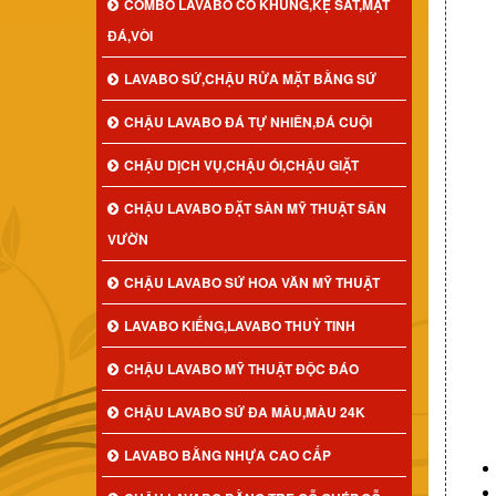
COMBO LAVABO CÓ KHUNG,KỆ SẮT,MẶT
ĐÁ,VÒI
LAVABO SỨ,CHẬU RỬA MẶT BẰNG SỨ
CHẬU LAVABO ĐÁ TỰ NHIÊN,ĐÁ CUỘI
CHẬU DỊCH VỤ,CHẬU ÓI,CHẬU GIẶT
CHẬU LAVABO ĐẶT SÀN MỸ THUẬT SÂN
VƯỜN
CHẬU LAVABO SỨ HOA VĂN MỸ THUẬT
LAVABO KIẾNG,LAVABO THUỶ TINH
CHẬU LAVABO MỸ THUẬT ĐỘC ĐÁO
CHẬU LAVABO SỨ ĐA MÀU,MÀU 24K
LAVABO BẰNG NHỰA CAO CẤP