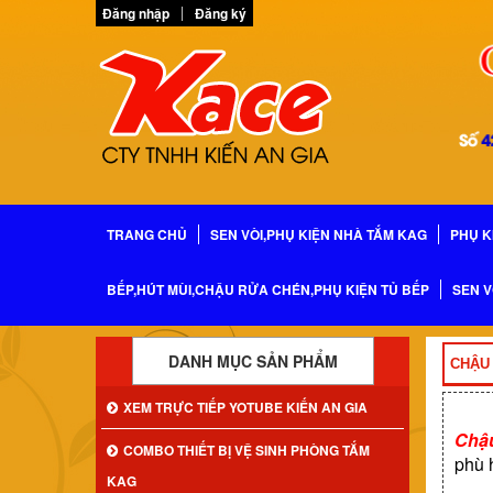
Đăng nhập
Đăng ký
TRANG CHỦ
SEN VÒI,PHỤ KIỆN NHÀ TẮM KAG
PHỤ K
BẾP,HÚT MÙI,CHẬU RỬA CHÉN,PHỤ KIỆN TỦ BẾP
SEN V
DANH MỤC SẢN PHẨM
CHẬU
XEM TRỰC TIẾP YOTUBE KIẾN AN GIA
Chậu
COMBO THIẾT BỊ VỆ SINH PHÒNG TẮM
phù 
KAG