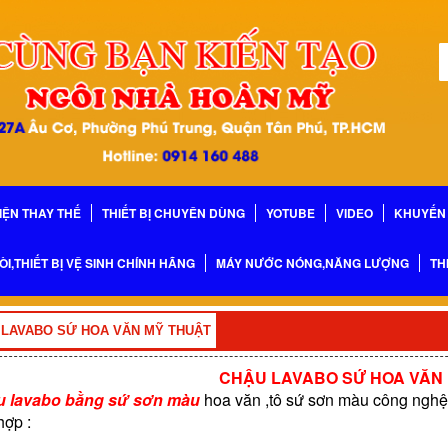
IỆN THAY THẾ
THIẾT BỊ CHUYÊN DÙNG
YOTUBE
VIDEO
KHUYẾN 
ÒI,THIẾT BỊ VỆ SINH CHÍNH HÃNG
MÁY NƯỚC NÓNG,NĂNG LƯỢNG
TH
 LAVABO SỨ HOA VĂN MỸ THUẬT
CHẬU LAVABO SỨ HOA VĂN
 lavabo bằng sứ sơn màu
hoa văn ,tô sứ sơn màu công nghệ 
hợp :