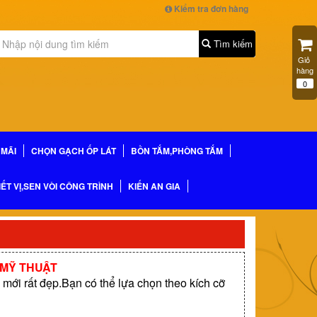
Kiểm tra đơn hàng
Tìm kiếm
Giỏ 
hàng
0
MÃI
CHỌN GẠCH ỐP LÁT
BỒN TẮM,PHÒNG TẮM
IẾT VỊ,SEN VÒI CÔNG TRÌNH
KIẾN AN GIA
 MỸ THUẬT
mới rất đẹp.Bạn có thể lựa chọn theo kích cỡ