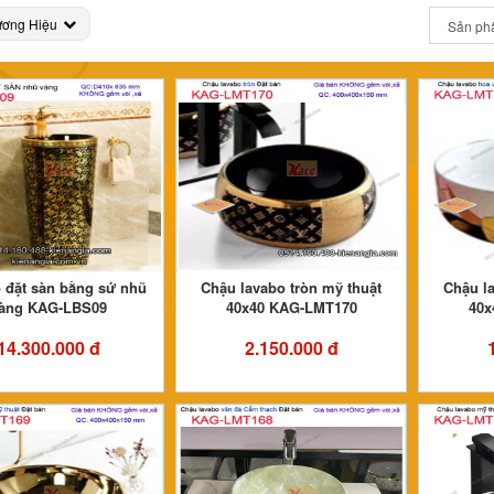
ương Hiệu
 đặt sàn bằng sứ nhũ
Chậu lavabo tròn mỹ thuật
Chậu la
àng KAG-LBS09
40x40 KAG-LMT170
40x
14.300.000 đ
2.150.000 đ