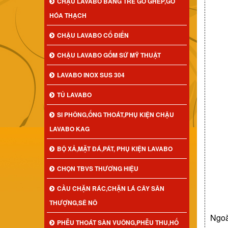
CHẬU LAVABO BẰNG TRE GỖ GHÉP,GỖ
HÓA THẠCH
CHẬU LAVABO CỔ ĐIỂN
CHẬU LAVABO GỐM SỨ MỸ THUẬT
LAVABO INOX SUS 304
TỦ LAVABO
SI PHÔNG,ỐNG THOÁT,PHỤ KIỆN CHẬU
LAVABO KAG
BỘ XẢ,MẶT ĐÁ,PÁT, PHỤ KIỆN LAVABO
CHỌN TBVS THƯƠNG HIỆU
CẦU CHẶN RÁC,CHẶN LÁ CÂY SÂN
THƯỢNG,SÊ NÔ
Ngoà
PHỄU THOÁT SÀN VUÔNG,PHỄU THU,HỐ