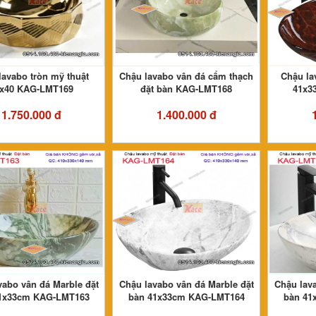
lavabo tròn mỹ thuật
Chậu lavabo vân đá cẩm thạch
Chậu la
x40 KAG-LMT169
đặt bàn KAG-LMT168
41x3
1.750.000 đ
1.400.000 đ
vabo vân đá Marble đặt
Chậu lavabo vân đá Marble đặt
Chậu lava
1x33cm KAG-LMT163
bàn 41x33cm KAG-LMT164
bàn 41