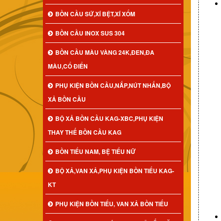
BỒN CẦU SỨ,XÍ BỆT,XÍ XỔM
BỒN CẦU INOX SUS 304
BỒN CẦU MÀU VÀNG 24K,ĐEN,ĐA
MÀU,CỔ ĐIỂN
PHỤ KIỆN BỒN CẦU,NẮP,NÚT NHẤN,BỘ
XẢ BỒN CẦU
BỘ XẢ BỒN CẦU KAG-XBC,PHỤ KIỆN
THAY THẾ BỒN CẦU KAG
BỒN TIỂU NAM, BỆ TIỂU NỮ
BỘ XẢ,VAN XẢ,PHỤ KIỆN BỒN TIỂU KAG-
KT
PHỤ KIỆN BỒN TIỂU, VAN XẢ BỒN TIỂU