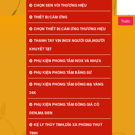
CHỌN SEN VÒI THƯƠNG HIỆU
THIẾT BỊ CẢM ỨNG
Trước
CHỌN THIẾT BỊ CẢM ỨNG THƯƠNG HIỆU
THANH TAY VỊN INOX NGƯỜI GIÀ,NGƯỜI
KHUYẾT TẬT
PHỤ KIỆN PHÒNG TẮM INOX VÀ NHỰA
PHỤ KIỆN PHÒNG TẮM BẰNG SỨ
PHỤ KIỆN PHÒNG TẮM ĐỒNG MẠ VÀNG
24K
PHỤ KIỆN PHÒNG TẮM ĐỒNG GIẢ CỔ
ĐEN,MẠ ĐEN
KỆ LY THỦY TINH,DĨA XÀ PHÒNG THUỶ
TINH