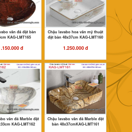
vabo vân đá đặt bàn
Chậu lavabo hoa văn mỹ thuật
3cm KAG-LMT165
đặt bàn 48x37cm KAG-LMT160
1.150.000 đ
1.250.000 đ
bo vân đá Marble đặt
Chậu lavabo vân đá Marble đặt
x33cm KAG-LMT162
bàn 48x37cmKAG-LMT161