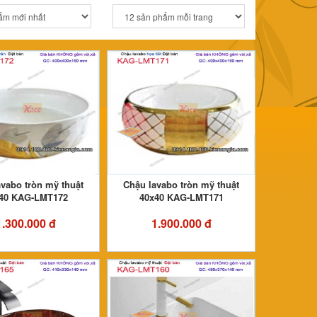
vabo tròn mỹ thuật
Chậu lavabo tròn mỹ thuật
40 KAG-LMT172
40x40 KAG-LMT171
1.300.000 đ
1.900.000 đ