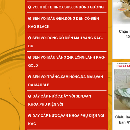
VÒI,THIẾT BỊ IINOX SUS304 BÓNG GƯƠNG
SEN VÒI MÀU ĐEN,ĐỒNG ĐEN CỔ ĐIỂN
KAG-BLACK
Chậu 
40
SEN VÒI ĐỒNG CỔ ĐIỂN MÀU VÀNG KAG-
BR
SEN VÒI MÀU VÀNG 24K LÓNG LÁNH KAG-
GOLD
SEN VÒI TRẮNG,XÁM,HỒNG,ĐA MÀU,VÂN
ĐÁ MARBLE
DÂY CẤP NƯỚC,DÂY VÒI SEN,VAN
KHÓA,PHỤ KIỆN VÒI
DÂY CẤP NƯỚC,VAN KHÓA,PHỤ KIỆN VÒI
Chậu la
bàn 4
KAG