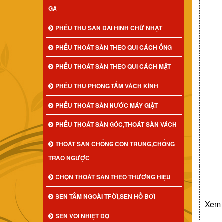
GA
PHỄU THU SÀN DÀI HÌNH CHỮ NHẬT
PHỄU THOÁT SÀN THEO QUI CÁCH ỐNG
PHỄU THOÁT SÀN THEO QUI CÁCH MẶT
PHỄU THU PHÒNG TẮM VÁCH KÍNH
PHỄU THOÁT SÀN NƯỚC MÁY GIẶT
PHỄU THOÁT SÀN GÓC,THOÁT SÀN VÁCH
THOÁT SÀN CHỐNG CÔN TRÙNG,CHỐNG
TRÀO NGƯỢC
CHỌN THOÁT SÀN THEO THƯƠNG HIỆU
SEN TẮM NGOÀI TRỜI,SEN HỒ BƠI
Xem 
SEN VÒI NHIỆT ĐỘ