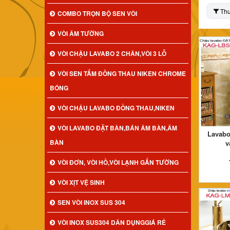
Th
COMBO TRỌN BỘ SEN VÒI
VÒI ÂM TƯỜNG
VÒI CHẬU LAVABO 2 CHÂN,VÒI 3 LỖ
VÒI SEN TẮM ĐỒNG THAU NIKEN CHROME
BÓNG
VÒI CHẬU LAVABO ĐỒNG THAU,NIKEN
VÒI LAVABO ĐẶT BÀN,BÁN ÂM BÀN,ÂM
Lavabo
BÀN
v
VÒI ĐƠN, VÒI HỒ,VÒI LẠNH GẮN TƯỜNG
VÒI XỊT VỆ SINH
SEN VÒI INOX SUS 304
VÒI INOX SUS304 DÂN DỤNGGIÁ RẺ