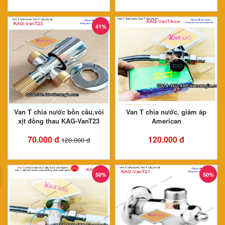
41%
Van T chia nước bồn cầu,vòi
Van T chia nước, giảm áp
xịt đồng thau KAG-VanT23
American
70.000 đ
120.000 đ
120.000 đ
50%
50%