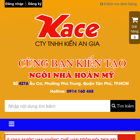
Kiểm tra đơn hàng
Đăng nhập
Đăng ký
Giỏ 
hàng
0
Tìm kiếm