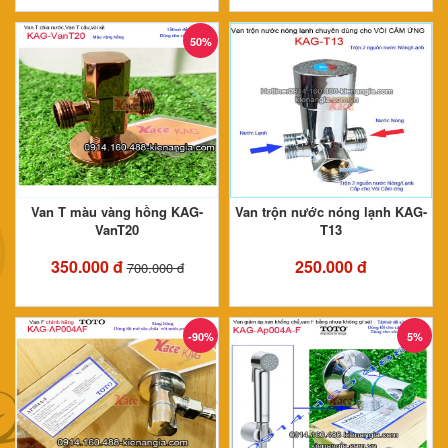
50%
Van T màu vàng hồng KAG-
Van trộn nước nóng lạnh KAG-
VanT20
T13
350.000 đ
250.000 đ
700.000 đ
-90%
5%