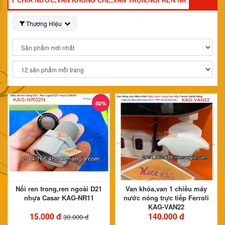
T CHIA NƯỚC,VAN KHỐNG CHẾ,VAN TRỘN,NỐI REN NR
Thương Hiệu
50%
Nối ren trong,ren ngoài D21
Van khóa,van 1 chiều máy
nhựa Casar KAG-NR11
nước nóng trực tiếp Ferroli
KAG-VAN22
15.000 đ
140.000 đ
30.000 đ