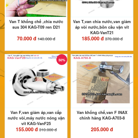
Van T khống chế ,chia nước
Van T,van chia nước,van giảm
sus 304 KAG-T09 ren D21
áp vòi nước,bồn cầu vặn vít
KAG-VanT21
70.000 đ
185.000 đ
140.000 đ
370.000 đ
50%
Van F,van giảm áp,van cấp
Van khống chế,van F INAX
nước vòi,máy nước nóng vặn
chính hãng KAG-A703-8
vít KAG-VanF25
155.000 đ
205.000 đ
310.000 đ