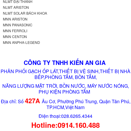
NLMT ĐẠI THÀNH
NLMT ARISTON
NLMT SOLAR BÁCH KHOA
MNN ARISTON
MNN PANASONIC
MNN FERROLI
MNN CENTON
MNN ANPHA-LEGEND
CÔNG TY TNHH KIẾN AN GIA
PHÂN PHỐI GẠCH ỐP LÁT,THIẾT BỊ VỆ SINH,THIẾT BỊ NHÀ
BẾP,PHÒNG TẮM, BỒN TẮM,
NĂNG LƯỢNG MẶT TRỜI, BỒN NƯỚC, MÁY NƯỚC NÓNG,
PHỤ KIỆN PHÒNG TẮM
427A
Địa chỉ: Số
Âu Cơ, Phường Phú Trung, Quận Tân Phú,
TP.HCM,Việt Nam
Điện thoại:028.6265.4344
Hotline:0914.160.488