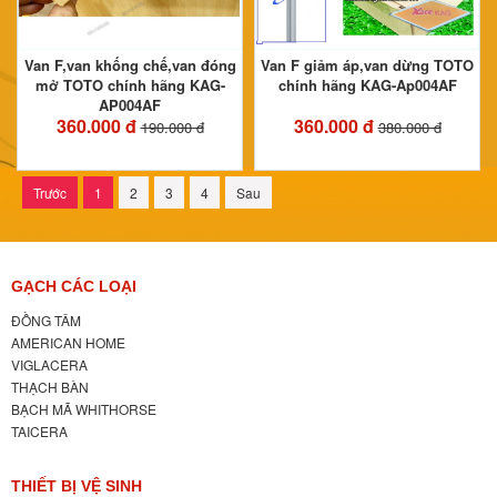
Van F,van khống chế,van đóng
Van F giảm áp,van dừng TOTO
mở TOTO chính hãng KAG-
chính hãng KAG-Ap004AF
AP004AF
360.000 đ
360.000 đ
190.000 đ
380.000 đ
Trước
1
2
3
4
Sau
GẠCH CÁC LOẠI
ĐỒNG TÂM
AMERICAN HOME
VIGLACERA
THẠCH BÀN
BẠCH MÃ WHITHORSE
TAICERA
THIẾT BỊ VỆ SINH