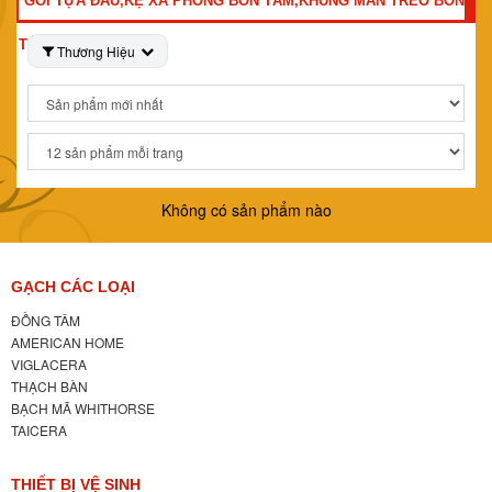
GỐI TỰA ĐẦU,KỆ XÀ PHÒNG BỒN TẮM,KHUNG MÀN TREO BỒN
TẮM
Thương Hiệu
Không có sản phẩm nào
GẠCH CÁC LOẠI
ĐỒNG TÂM
AMERICAN HOME
VIGLACERA
THẠCH BÀN
BẠCH MÃ WHITHORSE
TAICERA
THIẾT BỊ VỆ SINH