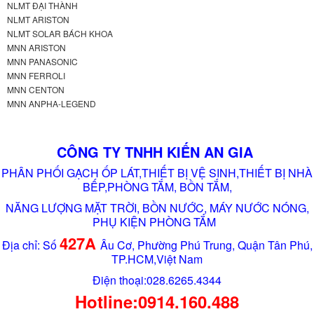
NLMT ĐẠI THÀNH
NLMT ARISTON
NLMT SOLAR BÁCH KHOA
MNN ARISTON
MNN PANASONIC
MNN FERROLI
MNN CENTON
MNN ANPHA-LEGEND
CÔNG TY TNHH KIẾN AN GIA
PHÂN PHỐI GẠCH ỐP LÁT,THIẾT BỊ VỆ SINH,THIẾT BỊ NHÀ
BẾP,PHÒNG TẮM, BỒN TẮM,
NĂNG LƯỢNG MẶT TRỜI, BỒN NƯỚC, MÁY NƯỚC NÓNG,
PHỤ KIỆN PHÒNG TẮM
427A
Địa chỉ: Số
Âu Cơ, Phường Phú Trung, Quận Tân Phú,
TP.HCM,Việt Nam
Điện thoại:028.6265.4344
Hotline:0914.160.488