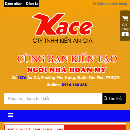
Kiểm tra đơn hàng
Đăng nhập
Đăng ký
Giỏ 
hàng
0
Tìm kiếm