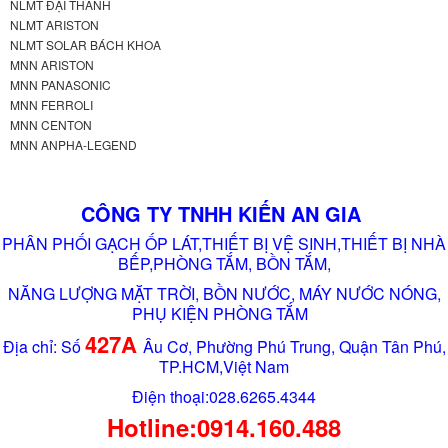
NLMT ĐẠI THÀNH
NLMT ARISTON
NLMT SOLAR BÁCH KHOA
MNN ARISTON
MNN PANASONIC
MNN FERROLI
MNN CENTON
MNN ANPHA-LEGEND
CÔNG TY TNHH KIẾN AN GIA
PHÂN PHỐI GẠCH ỐP LÁT,THIẾT BỊ VỆ SINH,THIẾT BỊ NHÀ
BẾP,PHÒNG TẮM, BỒN TẮM,
NĂNG LƯỢNG MẶT TRỜI, BỒN NƯỚC, MÁY NƯỚC NÓNG,
PHỤ KIỆN PHÒNG TẮM
427A
Địa chỉ: Số
Âu Cơ, Phường Phú Trung, Quận Tân Phú,
TP.HCM,Việt Nam
Điện thoại:028.6265.4344
Hotline:0914.160.488