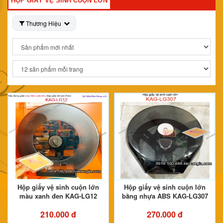
HỘP GIẤY VỆ SINH CUỘN LỚN
Thương Hiệu
Hộp giấy vệ sinh cuộn lớn
Hộp giấy vệ sinh cuộn lớn
màu xanh đen KAG-LG12
bằng nhựa ABS KAG-LG307
210.000 đ
270.000 đ