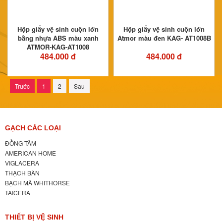
Hộp giấy vệ sinh cuộn lớn
Hộp giấy vệ sinh cuộn lớn
bằng nhựa ABS màu xanh
Atmor màu đen KAG- AT1008B
ATMOR-KAG-AT1008
484.000 đ
484.000 đ
Trước
1
2
Sau
GẠCH CÁC LOẠI
ĐỒNG TÂM
AMERICAN HOME
VIGLACERA
THẠCH BÀN
BẠCH MÃ WHITHORSE
TAICERA
THIẾT BỊ VỆ SINH