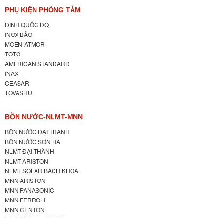
PHỤ KIỆN PHÒNG TẮM
ĐÌNH QUỐC DQ
INOX BẢO
MOEN-ATMOR
TOTO
AMERICAN STANDARD
INAX
CEASAR
TOVASHU
BỒN NƯỚC-NLMT-MNN
BỒN NƯỚC ĐẠI THÀNH
BỒN NƯỚC SƠN HÀ
NLMT ĐẠI THÀNH
NLMT ARISTON
NLMT SOLAR BÁCH KHOA
MNN ARISTON
MNN PANASONIC
MNN FERROLI
MNN CENTON