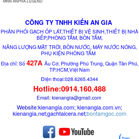
MNN ANPHA-LEGEND
CÔNG TY TNHH KIẾN AN GIA
PHÂN PHỐI GẠCH ỐP LÁT,THIẾT BỊ VỆ SINH,THIẾT BỊ NHÀ
BẾP,PHÒNG TẮM, BỒN TẮM,
NĂNG LƯỢNG MẶT TRỜI, BỒN NƯỚC, MÁY NƯỚC NÓNG,
PHỤ KIỆN PHÒNG TẮM
427A
Địa chỉ: Số
Âu Cơ, Phường Phú Trung, Quận Tân Phú,
TP.HCM,Việt Nam
Điện thoại:028.6265.4344
Hotline:0914.160.488
Email: kienangia@gmail.com
Website:
kienangia.com
;
kienangia.com.vn
;
kienangia.net
;
gachtaicera.net
;
bontamgoc.com