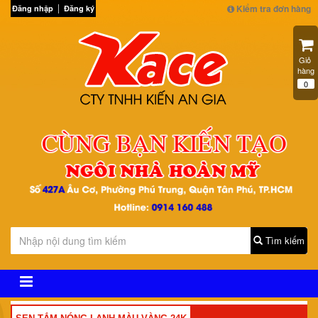
Kiểm tra đơn hàng
Đăng nhập
Đăng ký
Giỏ 
hàng
0
Tìm kiếm