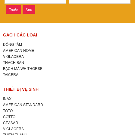
Trước
Sau
GẠCH CÁC LOẠI
ĐỒNG TÂM
AMERICAN HOME
VIGLACERA
THẠCH BÀN
BẠCH MÃ WHITHORSE
TAICERA
THIẾT BỊ VỆ SINH
INAX
AMERICAN STANDARD
TOTO
COTTO
CEASAR
VIGLACERA
THIÊN THANH