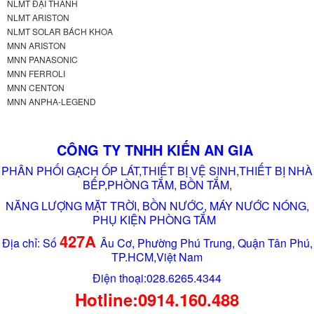
NLMT ĐẠI THÀNH
NLMT ARISTON
NLMT SOLAR BÁCH KHOA
MNN ARISTON
MNN PANASONIC
MNN FERROLI
MNN CENTON
MNN ANPHA-LEGEND
CÔNG TY TNHH KIẾN AN GIA
PHÂN PHỐI GẠCH ỐP LÁT,THIẾT BỊ VỆ SINH,THIẾT BỊ NHÀ
BẾP,PHÒNG TẮM, BỒN TẮM,
NĂNG LƯỢNG MẶT TRỜI, BỒN NƯỚC, MÁY NƯỚC NÓNG,
PHỤ KIỆN PHÒNG TẮM
427A
Địa chỉ: Số
Âu Cơ, Phường Phú Trung, Quận Tân Phú,
TP.HCM,Việt Nam
Điện thoại:028.6265.4344
Hotline:0914.160.488