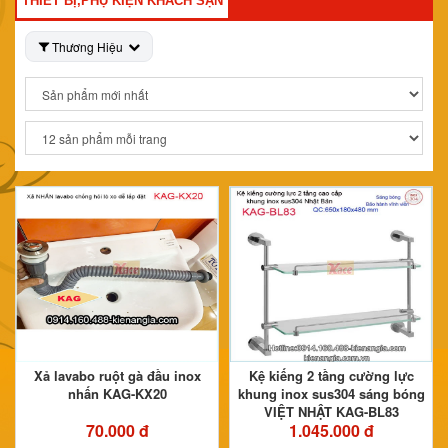
THIẾT BỊ,PHỤ KIỆN KHÁCH SẠN
Thương Hiệu
Xả lavabo ruột gà đầu inox
Kệ kiếng 2 tầng cường lực
nhấn KAG-KX20
khung inox sus304 sáng bóng
VIỆT NHẬT KAG-BL83
70.000 đ
1.045.000 đ