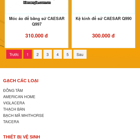
Móc áo đế bằng sứ CAESAR
Kệ kính đế sứ CAESAR Q990
Q997
310.000 đ
300.000 đ
Trước
1
2
3
4
5
Sau
GẠCH CÁC LOẠI
ĐỒNG TÂM
AMERICAN HOME
VIGLACERA
THẠCH BÀN
BẠCH MÃ WHITHORSE
TAICERA
THIẾT BỊ VỆ SINH