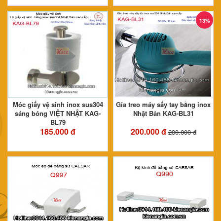
13%
Móc giấy vệ sinh inox sus304
Gía treo máy sấy tay bằng inox
sáng bóng VIỆT NHẬT KAG-
Nhật Bản KAG-BL31
BL79
185.000 đ
200.000 đ
230.000 đ