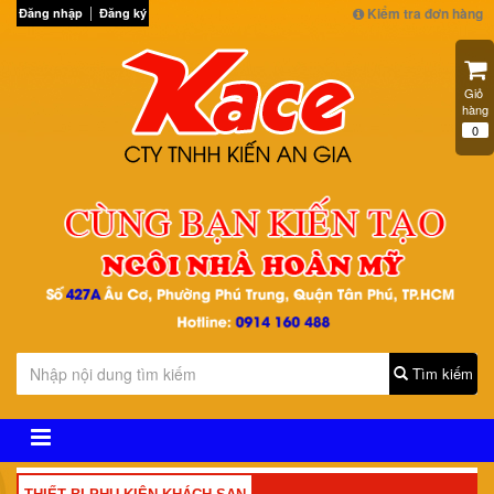
Kiểm tra đơn hàng
Đăng nhập
Đăng ký
Giỏ 
hàng
0
Tìm kiếm