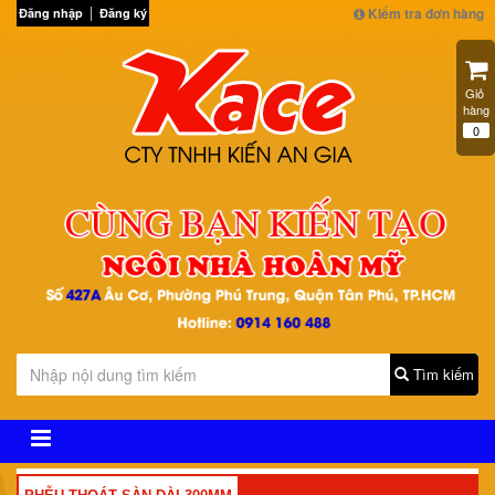
Kiểm tra đơn hàng
Đăng nhập
Đăng ký
Giỏ 
hàng
0
Tìm kiếm