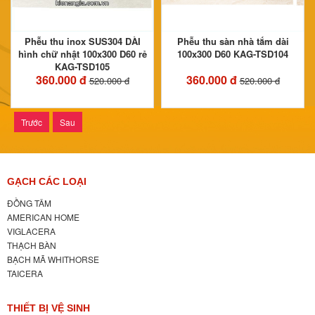
Phễu thu inox SUS304 DÀI
Phễu thu sàn nhà tắm dài
hình chữ nhật 100x300 D60 rẻ
100x300 D60 KAG-TSD104
KAG-TSD105
360.000 đ
360.000 đ
520.000 đ
520.000 đ
Trước
Sau
GẠCH CÁC LOẠI
ĐỒNG TÂM
AMERICAN HOME
VIGLACERA
THẠCH BÀN
BẠCH MÃ WHITHORSE
TAICERA
THIẾT BỊ VỆ SINH