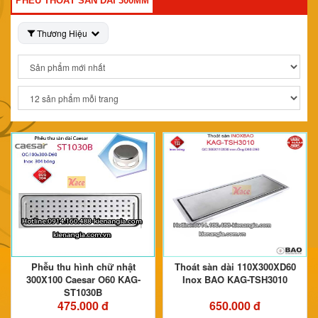
PHỄU THOÁT SÀN DÀI 300MM
Thương Hiệu
Phễu thu hình chữ nhật
Thoát sàn dài 110X300XD60
300X100 Caesar O60 KAG-
Inox BAO KAG-TSH3010
ST1030B
475.000 đ
650.000 đ