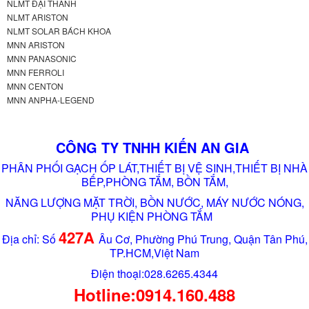
NLMT ĐẠI THÀNH
NLMT ARISTON
NLMT SOLAR BÁCH KHOA
MNN ARISTON
MNN PANASONIC
MNN FERROLI
MNN CENTON
MNN ANPHA-LEGEND
CÔNG TY TNHH KIẾN AN GIA
PHÂN PHỐI GẠCH ỐP LÁT,THIẾT BỊ VỆ SINH,THIẾT BỊ NHÀ
BẾP,PHÒNG TẮM, BỒN TẮM,
NĂNG LƯỢNG MẶT TRỜI, BỒN NƯỚC, MÁY NƯỚC NÓNG,
PHỤ KIỆN PHÒNG TẮM
427A
Địa chỉ: Số
Âu Cơ, Phường Phú Trung, Quận Tân Phú,
TP.HCM,Việt Nam
Điện thoại:028.6265.4344
Hotline:0914.160.488