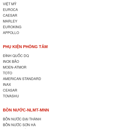
VIỆT MỸ
EUROCA
CAESAR
MARLEY
EUROKING
APPOLLO
PHỤ KIỆN PHÒNG TẮM
ĐÌNH QUỐC DQ
INOX BẢO
MOEN-ATMOR
TOTO
AMERICAN STANDARD
INAX
CEASAR
TOVASHU
BỒN NƯỚC-NLMT-MNN
BỒN NƯỚC ĐẠI THÀNH
BỒN NƯỚC SƠN HÀ