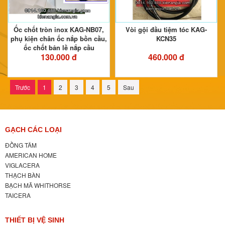
Ốc chốt tròn inox KAG-NB07,
Vòi gội đầu tiệm tóc KAG-
phụ kiện chân ốc nắp bồn cầu,
KCN35
ốc chốt bản lề nắp cầu
130.000 đ
460.000 đ
Trước
1
2
3
4
5
Sau
GẠCH CÁC LOẠI
ĐỒNG TÂM
AMERICAN HOME
VIGLACERA
THẠCH BÀN
BẠCH MÃ WHITHORSE
TAICERA
THIẾT BỊ VỆ SINH