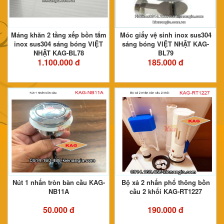
Máng khăn 2 tầng xếp bồn tắm
Móc giấy vệ sinh inox sus304
inox sus304 sáng bóng VIỆT
sáng bóng VIỆT NHẬT KAG-
NHẬT KAG-BL78
BL79
1.100.000 đ
185.000 đ
Nút 1 nhấn tròn bàn cầu KAG-
Bộ xả 2 nhấn phổ thông bồn
NB11A
cầu 2 khối KAG-RT1227
50.000 đ
190.000 đ