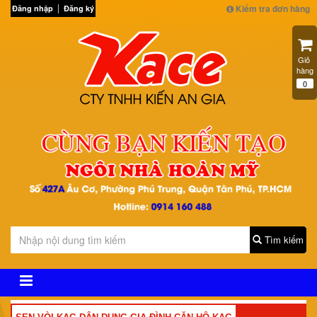
Kiểm tra đơn hàng
Đăng nhập
Đăng ký
Giỏ 
hàng
0
Tìm kiếm