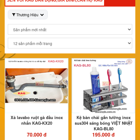
SEN VÒI KAG DÂN DỤNG,GIA ĐÌNH,CĂN HỘ KAG
Thương Hiệu
Xả lavabo ruột gà đầu inox
Kệ bàn chải gắn tường inox
nhấn KAG-KX20
sus304 sáng bóng VIỆT NHẬT
KAG-BL80
70.000 đ
195.000 đ