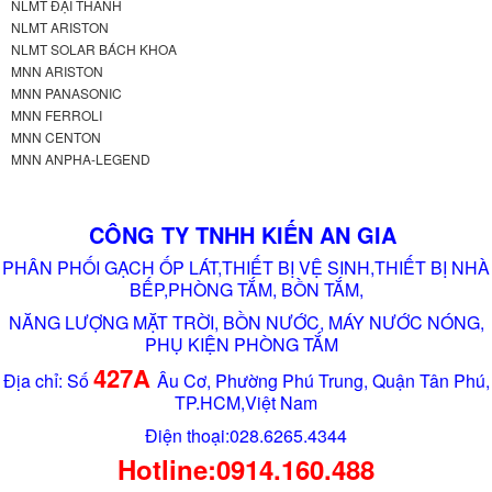
NLMT ĐẠI THÀNH
NLMT ARISTON
NLMT SOLAR BÁCH KHOA
MNN ARISTON
MNN PANASONIC
MNN FERROLI
MNN CENTON
MNN ANPHA-LEGEND
CÔNG TY TNHH KIẾN AN GIA
PHÂN PHỐI GẠCH ỐP LÁT,THIẾT BỊ VỆ SINH,THIẾT BỊ NHÀ
BẾP,PHÒNG TẮM, BỒN TẮM,
NĂNG LƯỢNG MẶT TRỜI, BỒN NƯỚC, MÁY NƯỚC NÓNG,
PHỤ KIỆN PHÒNG TẮM
427A
Địa chỉ: Số
Âu Cơ, Phường Phú Trung, Quận Tân Phú,
TP.HCM,Việt Nam
Điện thoại:028.6265.4344
Hotline:0914.160.488