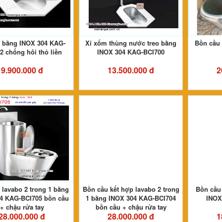
 bằng INOX 304 KAG-
Xí xổm thùng nước treo bằng
Bồn cầu
2 chống hôi thỏ liền
INOX 304 KAG-BCI700
9.900.000 đ
13.500.000 đ
2
 lavabo 2 trong 1 bằng
Bồn cầu kết hợp lavabo 2 trong
Bồn cầ
4 KAG-BCI705 bồn cầu
1 bằng INOX 304 KAG-BCI704
INOX
+ chậu rửa tay
bồn cầu + chậu rửa tay
28.000.000 đ
28.000.000 đ
1