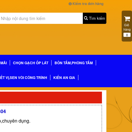
Kiểm tra đơn hàng
Tìm kiếm
Giỏ 
hàng
0
MÃI
CHỌN GẠCH ỐP LÁT
BỒN TẮM,PHÒNG TẮM
IẾT VỊ,SEN VÒI CÔNG TRÌNH
KIẾN AN GIA
304
p,chuyên dụng.