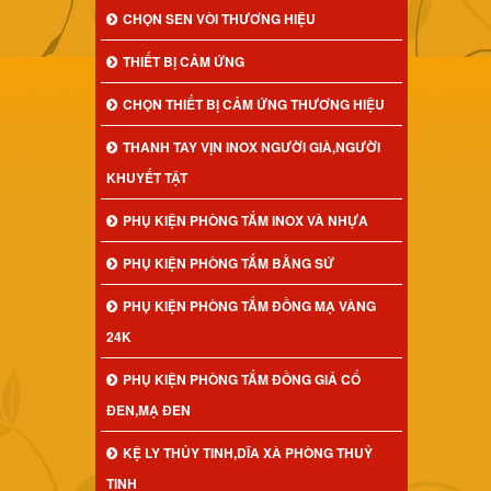
CHỌN SEN VÒI THƯƠNG HIỆU
THIẾT BỊ CẢM ỨNG
CHỌN THIẾT BỊ CẢM ỨNG THƯƠNG HIỆU
THANH TAY VỊN INOX NGƯỜI GIÀ,NGƯỜI
KHUYẾT TẬT
PHỤ KIỆN PHÒNG TẮM INOX VÀ NHỰA
PHỤ KIỆN PHÒNG TẮM BẰNG SỨ
PHỤ KIỆN PHÒNG TẮM ĐỒNG MẠ VÀNG
24K
PHỤ KIỆN PHÒNG TẮM ĐỒNG GIẢ CỔ
ĐEN,MẠ ĐEN
KỆ LY THỦY TINH,DĨA XÀ PHÒNG THUỶ
TINH