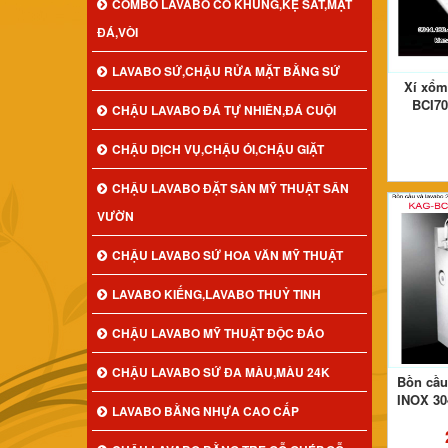
COMBO LAVABO CÓ KHUNG,KỆ SẮT,MẶT
ĐÁ,VÒI
LAVABO SỨ,CHẬU RỬA MẶT BẰNG SỨ
Xí xổm
BCI70
CHẬU LAVABO ĐÁ TỰ NHIÊN,ĐÁ CUỘI
CHẬU DỊCH VỤ,CHẬU ÓI,CHẬU GIẶT
CHẬU LAVABO ĐẶT SÀN MỸ THUẬT SÂN
VƯỜN
CHẬU LAVABO SỨ HOA VĂN MỸ THUẬT
LAVABO KIẾNG,LAVABO THUỶ TINH
CHẬU LAVABO MỸ THUẬT ĐỘC ĐÁO
CHẬU LAVABO SỨ ĐA MÀU,MÀU 24K
Bồn cầu
INOX 30
LAVABO BẰNG NHỰA CAO CẤP