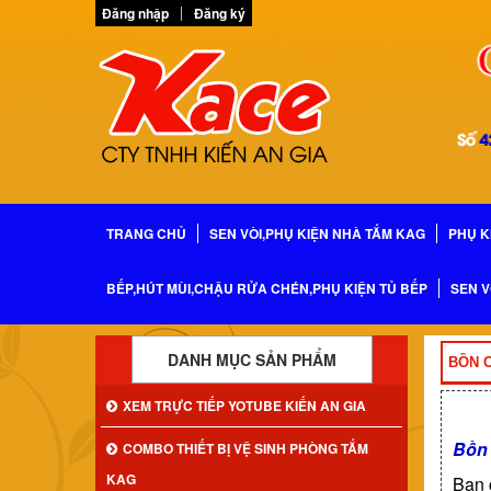
Đăng nhập
Đăng ký
TRANG CHỦ
SEN VÒI,PHỤ KIỆN NHÀ TẮM KAG
PHỤ K
BẾP,HÚT MÙI,CHẬU RỬA CHÉN,PHỤ KIỆN TỦ BẾP
SEN V
DANH MỤC SẢN PHẨM
BỒN C
XEM TRỰC TIẾP YOTUBE KIẾN AN GIA
Bồn 
COMBO THIẾT BỊ VỆ SINH PHÒNG TẮM
KAG
Bạn 