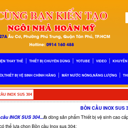
IỆN THAY THẾ
THIẾT BỊ CHUYÊN DÙNG
YOTUBE
VIDEO
KHUYẾN 
ÒI,THIẾT BỊ VỆ SINH CHÍNH HÃNG
MÁY NƯỚC NÓNG,NĂNG LƯỢNG
TH
ẦU INOX SUS 304
BỒN CẦU INOX SUS 
cầu INOX SUS 304...
l
à dòng sản phẩm Thiết bị vệ sinh cao cấ
có thể lựa chọn Bồn cầu Inox sus 304: