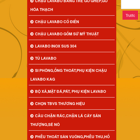
CHẬU LAVABO BẰNG TRE GỖ GHÉP,GỖ
HÓA THẠCH
Trước
CHẬU LAVABO CỔ ĐIỂN
CHẬU LAVABO GỐM SỨ MỸ THUẬT
LAVABO INOX SUS 304
TỦ LAVABO
SI PHÔNG,ỐNG THOÁT,PHỤ KIỆN CHẬU
LAVABO KAG
BỘ XẢ,MẶT ĐÁ,PÁT, PHỤ KIỆN LAVABO
CHỌN TBVS THƯƠNG HIỆU
CẦU CHẶN RÁC,CHẶN LÁ CÂY SÂN
THƯỢNG,SÊ NÔ
PHỄU THOÁT SÀN VUÔNG,PHỄU THU,HỐ