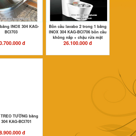
 bằng INOX 304 KAG-
Bồn cầu lavabo 2 trong 1 bằng
BCI703
INOX 304 KAG-BCI706 bồn cầu
không nắp + chậu rửa mặt
0.700.000 đ
26.100.000 đ
u TREO TƯỜNG bằng
 304 KAG-BCI701
8.900.000 đ