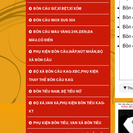
Bồn 
BỒN CẦU SỨ,XÍ BỆT,XÍ XỔM
Bồn 
BỒN CẦU INOX SUS 304
Bồn 
BỒN CẦU MÀU VÀNG 24K,ĐEN,ĐA
Bồn 
MÀU,CỔ ĐIỂN
Bồn 
PHỤ KIỆN BỒN CẦU,NẮP,NÚT NHẤN,BỘ
XẢ BỒN CẦU
BỘ XẢ BỒN CẦU KAG-XBC,PHỤ KIỆN
THAY THẾ BỒN CẦU KAG
Th
BỒN TIỂU NAM, BỆ TIỂU NỮ
BỘ XẢ,VAN XẢ,PHỤ KIỆN BỒN TIỂU KAG-
KT
PHỤ KIỆN BỒN TIỂU, VAN XẢ BỒN TIỂU