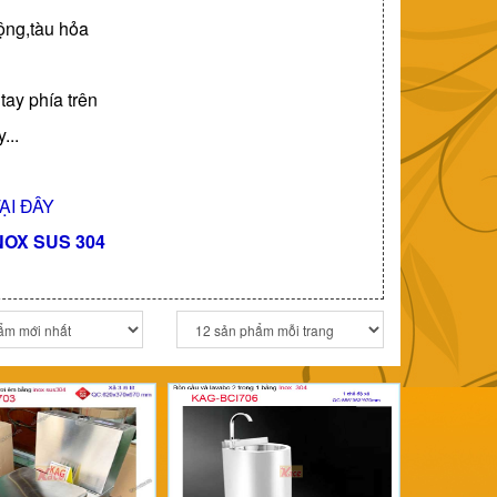
ộng,tàu hỏa
tay phía trên
...
ẠI ĐÂY
NOX SUS 304