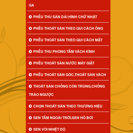
GA
PHỄU THU SÀN DÀI HÌNH CHỮ NHẬT
PHỄU THOÁT SÀN THEO QUI CÁCH ỐNG
PHỄU THOÁT SÀN THEO QUI CÁCH MẶT
PHỄU THU PHÒNG TẮM VÁCH KÍNH
PHỄU THOÁT SÀN NƯỚC MÁY GIẶT
PHỄU THOÁT SÀN GÓC,THOÁT SÀN VÁCH
THOÁT SÀN CHỐNG CÔN TRÙNG,CHỐNG
TRÀO NGƯỢC
CHỌN THOÁT SÀN THEO THƯƠNG HIỆU
SEN TẮM NGOÀI TRỜI,SEN HỒ BƠI
SEN VÒI NHIỆT ĐỘ