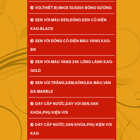
VÒI,THIẾT BỊ IINOX SUS304 BÓNG GƯƠNG
SEN VÒI MÀU ĐEN,ĐỒNG ĐEN CỔ ĐIỂN
KAG-BLACK
SEN VÒI ĐỒNG CỔ ĐIỂN MÀU VÀNG KAG-
BR
SEN VÒI MÀU VÀNG 24K LÓNG LÁNH KAG-
GOLD
SEN VÒI TRẮNG,XÁM,HỒNG,ĐA MÀU,VÂN
ĐÁ MARBLE
DÂY CẤP NƯỚC,DÂY VÒI SEN,VAN
KHÓA,PHỤ KIỆN VÒI
DÂY CẤP NƯỚC,VAN KHÓA,PHỤ KIỆN VÒI
KAG