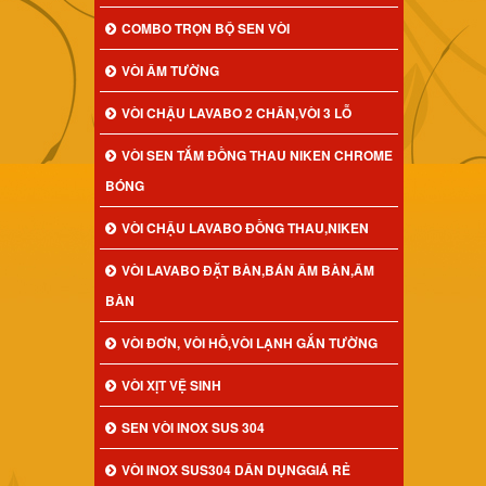
COMBO TRỌN BỘ SEN VÒI
VÒI ÂM TƯỜNG
VÒI CHẬU LAVABO 2 CHÂN,VÒI 3 LỖ
VÒI SEN TẮM ĐỒNG THAU NIKEN CHROME
BÓNG
VÒI CHẬU LAVABO ĐỒNG THAU,NIKEN
VÒI LAVABO ĐẶT BÀN,BÁN ÂM BÀN,ÂM
BÀN
VÒI ĐƠN, VÒI HỒ,VÒI LẠNH GẮN TƯỜNG
VÒI XỊT VỆ SINH
SEN VÒI INOX SUS 304
VÒI INOX SUS304 DÂN DỤNGGIÁ RẺ