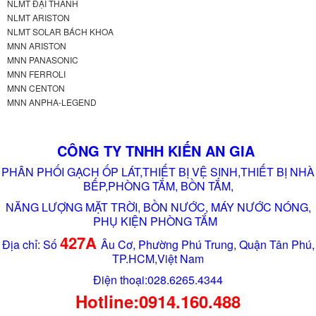
NLMT ĐẠI THÀNH
NLMT ARISTON
NLMT SOLAR BÁCH KHOA
MNN ARISTON
MNN PANASONIC
MNN FERROLI
MNN CENTON
MNN ANPHA-LEGEND
CÔNG TY TNHH KIẾN AN GIA
PHÂN PHỐI GẠCH ỐP LÁT,THIẾT BỊ VỆ SINH,THIẾT BỊ NHÀ
BẾP,PHÒNG TẮM, BỒN TẮM,
NĂNG LƯỢNG MẶT TRỜI, BỒN NƯỚC, MÁY NƯỚC NÓNG,
PHỤ KIỆN PHÒNG TẮM
427A
Địa chỉ: Số
Âu Cơ, Phường Phú Trung, Quận Tân Phú,
TP.HCM,Việt Nam
Điện thoại:028.6265.4344
Hotline:0914.160.488