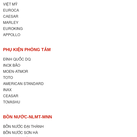
VIỆT MỸ
EUROCA
CAESAR
MARLEY
EUROKING
APPOLLO
PHỤ KIỆN PHÒNG TẮM
ĐÌNH QUỐC DQ
INOX BẢO
MOEN-ATMOR
TOTO
AMERICAN STANDARD
INAX
CEASAR
TOVASHU
BỒN NƯỚC-NLMT-MNN
BỒN NƯỚC ĐẠI THÀNH
BỒN NƯỚC SƠN HÀ