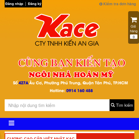
Kiểm tra đơn hàng
Đăng nhập
Đăng ký
Giỏ 
hàng
0
Tìm kiếm