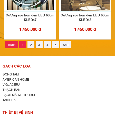
Gương soi tròn đèn LED 60cm
Gương soi tròn đèn LED 60cm
KLED47
KLED48
1.450.000 đ
1.450.000 đ
Trước
1
2
3
4
5
Sau
GẠCH CÁC LOẠI
ĐỒNG TÂM
AMERICAN HOME
VIGLACERA
THẠCH BÀN
BẠCH MÃ WHITHORSE
TAICERA
THIẾT BỊ VỆ SINH