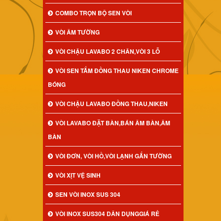
COMBO TRỌN BỘ SEN VÒI
VÒI ÂM TƯỜNG
VÒI CHẬU LAVABO 2 CHÂN,VÒI 3 LỖ
VÒI SEN TẮM ĐỒNG THAU NIKEN CHROME
BÓNG
VÒI CHẬU LAVABO ĐỒNG THAU,NIKEN
VÒI LAVABO ĐẶT BÀN,BÁN ÂM BÀN,ÂM
BÀN
VÒI ĐƠN, VÒI HỒ,VÒI LẠNH GẮN TƯỜNG
VÒI XỊT VỆ SINH
SEN VÒI INOX SUS 304
VÒI INOX SUS304 DÂN DỤNGGIÁ RẺ