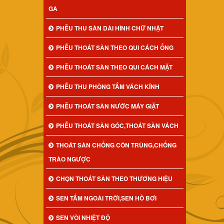
GA
PHỄU THU SÀN DÀI HÌNH CHỮ NHẬT
PHỄU THOÁT SÀN THEO QUI CÁCH ỐNG
PHỄU THOÁT SÀN THEO QUI CÁCH MẶT
PHỄU THU PHÒNG TẮM VÁCH KÍNH
PHỄU THOÁT SÀN NƯỚC MÁY GIẶT
PHỄU THOÁT SÀN GÓC,THOÁT SÀN VÁCH
THOÁT SÀN CHỐNG CÔN TRÙNG,CHỐNG
TRÀO NGƯỢC
CHỌN THOÁT SÀN THEO THƯƠNG HIỆU
SEN TẮM NGOÀI TRỜI,SEN HỒ BƠI
SEN VÒI NHIỆT ĐỘ