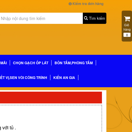
Kiểm tra đơn hàng
Tìm kiếm
Giỏ 
hàng
0
MÃI
CHỌN GẠCH ỐP LÁT
BỒN TẮM,PHÒNG TẮM
IẾT VỊ,SEN VÒI CÔNG TRÌNH
KIẾN AN GIA
với tủ .