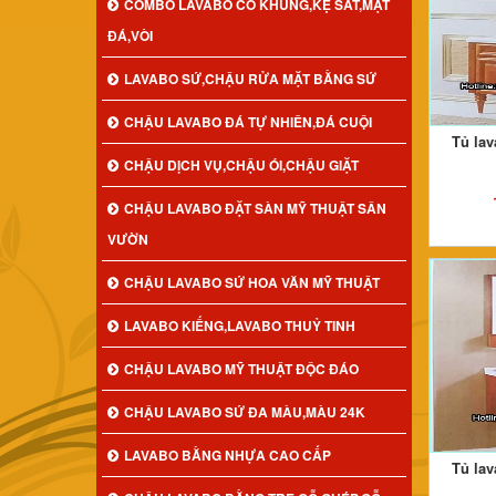
COMBO LAVABO CÓ KHUNG,KỆ SẮT,MẶT
ĐÁ,VÒI
LAVABO SỨ,CHẬU RỬA MẶT BẰNG SỨ
CHẬU LAVABO ĐÁ TỰ NHIÊN,ĐÁ CUỘI
Tủ la
CHẬU DỊCH VỤ,CHẬU ÓI,CHẬU GIẶT
CHẬU LAVABO ĐẶT SÀN MỸ THUẬT SÂN
VƯỜN
CHẬU LAVABO SỨ HOA VĂN MỸ THUẬT
LAVABO KIẾNG,LAVABO THUỶ TINH
CHẬU LAVABO MỸ THUẬT ĐỘC ĐÁO
CHẬU LAVABO SỨ ĐA MÀU,MÀU 24K
LAVABO BẰNG NHỰA CAO CẤP
Tủ la