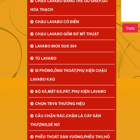
CHẬU LAVABO BẰNG TRE GỖ GHÉP,GỖ
HÓA THẠCH
CHẬU LAVABO CỔ ĐIỂN
Trước
CHẬU LAVABO GỐM SỨ MỸ THUẬT
LAVABO INOX SUS 304
TỦ LAVABO
SI PHÔNG,ỐNG THOÁT,PHỤ KIỆN CHẬU
LAVABO KAG
BỘ XẢ,MẶT ĐÁ,PÁT, PHỤ KIỆN LAVABO
CHỌN TBVS THƯƠNG HIỆU
CẦU CHẶN RÁC,CHẶN LÁ CÂY SÂN
THƯỢNG,SÊ NÔ
PHỄU THOÁT SÀN VUÔNG,PHỄU THU,HỐ