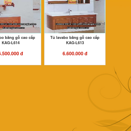
bo bằng gỗ cao cấp
Tủ lavabo bằng gỗ cao cấp
KAG-L614
KAG-L613
6.500.000 đ
6.600.000 đ