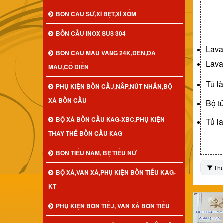
BỒN CẦU SỨ,XÍ BỆT,XÍ XỔM
BỒN CẦU INOX SUS 304
Lava
BỒN CẦU MÀU VÀNG 24K,ĐEN,ĐA
Lava
MÀU,CỔ ĐIỂN
Tủ l
PHỤ KIỆN BỒN CẦU,NẮP,NÚT NHẤN,BỘ
XẢ BỒN CẦU
Bộ t
BỘ XẢ BỒN CẦU KAG-XBC,PHỤ KIỆN
Tủ l
THAY THẾ BỒN CẦU KAG
BỒN TIỂU NAM, BỆ TIỂU NỮ
Th
BỘ XẢ,VAN XẢ,PHỤ KIỆN BỒN TIỂU KAG-
KT
PHỤ KIỆN BỒN TIỂU, VAN XẢ BỒN TIỂU