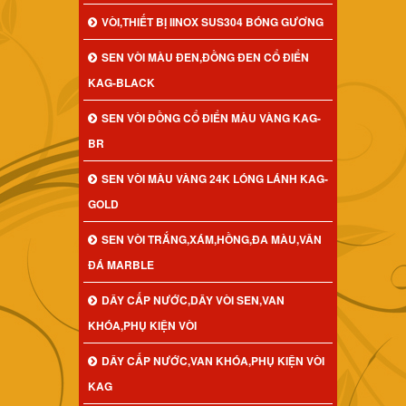
VÒI,THIẾT BỊ IINOX SUS304 BÓNG GƯƠNG
SEN VÒI MÀU ĐEN,ĐỒNG ĐEN CỔ ĐIỂN
KAG-BLACK
SEN VÒI ĐỒNG CỔ ĐIỂN MÀU VÀNG KAG-
BR
SEN VÒI MÀU VÀNG 24K LÓNG LÁNH KAG-
GOLD
SEN VÒI TRẮNG,XÁM,HỒNG,ĐA MÀU,VÂN
ĐÁ MARBLE
DÂY CẤP NƯỚC,DÂY VÒI SEN,VAN
KHÓA,PHỤ KIỆN VÒI
DÂY CẤP NƯỚC,VAN KHÓA,PHỤ KIỆN VÒI
KAG