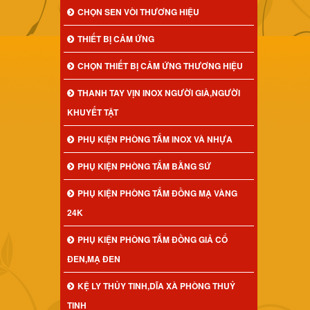
CHỌN SEN VÒI THƯƠNG HIỆU
THIẾT BỊ CẢM ỨNG
CHỌN THIẾT BỊ CẢM ỨNG THƯƠNG HIỆU
THANH TAY VỊN INOX NGƯỜI GIÀ,NGƯỜI
KHUYẾT TẬT
PHỤ KIỆN PHÒNG TẮM INOX VÀ NHỰA
PHỤ KIỆN PHÒNG TẮM BẰNG SỨ
PHỤ KIỆN PHÒNG TẮM ĐỒNG MẠ VÀNG
24K
PHỤ KIỆN PHÒNG TẮM ĐỒNG GIẢ CỔ
ĐEN,MẠ ĐEN
KỆ LY THỦY TINH,DĨA XÀ PHÒNG THUỶ
TINH