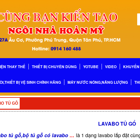
IỆN THAY THẾ
THIẾT BỊ CHUYÊN DÙNG
YOTUBE
VIDEO
KHUYẾN 
ÒI,THIẾT BỊ VỆ SINH CHÍNH HÃNG
MÁY NƯỚC NÓNG,NĂNG LƯỢNG
TH
BO TỦ GỖ
LAVABO TỦ GỔ
bo tủ gỗ,bộ tủ gỗ có lavabo
...
là 1 dạng lavabo lắp đặt cùng 