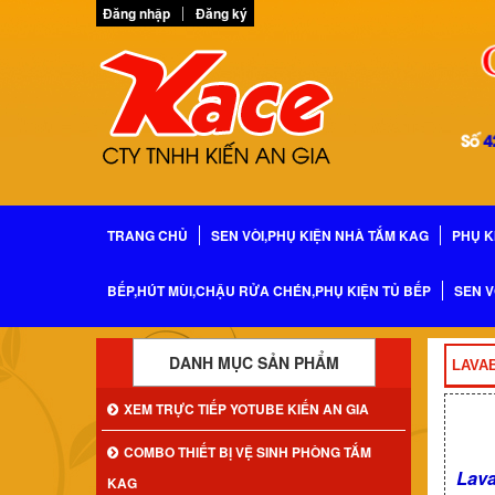
Đăng nhập
Đăng ký
TRANG CHỦ
SEN VÒI,PHỤ KIỆN NHÀ TẮM KAG
PHỤ K
BẾP,HÚT MÙI,CHẬU RỬA CHÉN,PHỤ KIỆN TỦ BẾP
SEN V
DANH MỤC SẢN PHẨM
LAVA
XEM TRỰC TIẾP YOTUBE KIẾN AN GIA
COMBO THIẾT BỊ VỆ SINH PHÒNG TẮM
Lava
KAG