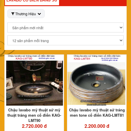
LAVABO CỔ ĐIỂN BẰNG SỨ
Thương Hiệu
Chậu lavabo mỹ thuật sứ mỹ
Chậu lavabo mỹ thuật sứ tráng
thuật tráng men cổ điển KAG-
men tone cổ điển KAG-LMT81
LMT90
2.720.000 đ
2.200.000 đ