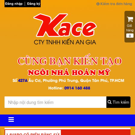
Kiểm tra đơn hàng
Đăng nhập
Đăng ký
Giỏ 
hàng
0
Tìm kiếm