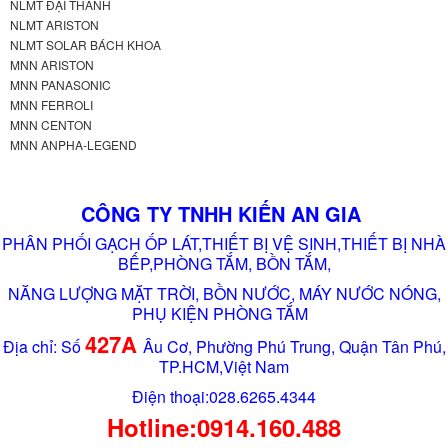
NLMT ĐẠI THÀNH
NLMT ARISTON
NLMT SOLAR BÁCH KHOA
MNN ARISTON
MNN PANASONIC
MNN FERROLI
MNN CENTON
MNN ANPHA-LEGEND
CÔNG TY TNHH KIẾN AN GIA
PHÂN PHỐI GẠCH ỐP LÁT,THIẾT BỊ VỆ SINH,THIẾT BỊ NHÀ
BẾP,PHÒNG TẮM, BỒN TẮM,
NĂNG LƯỢNG MẶT TRỜI, BỒN NƯỚC, MÁY NƯỚC NÓNG,
PHỤ KIỆN PHÒNG TẮM
427A
Địa chỉ: Số
Âu Cơ, Phường Phú Trung, Quận Tân Phú,
TP.HCM,Việt Nam
Điện thoại:028.6265.4344
Hotline:0914.160.488