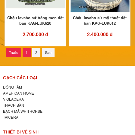
Chậu lavabo sứ tráng men đặt
Chậu lavabo sứ mỹ thuật đặt
bàn KAG-LUK620
bàn KAG-LUK612
2.700.000 đ
2.400.000 đ
Trước
1
2
Sau
GẠCH CÁC LOẠI
ĐỒNG TÂM
AMERICAN HOME
VIGLACERA
THẠCH BÀN
BẠCH MÃ WHITHORSE
TAICERA
THIẾT BỊ VỆ SINH