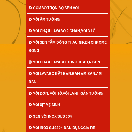
COMBO TRỌN BỘ SEN VÒI
VÒI ÂM TƯỜNG
VÒI CHẬU LAVABO 2 CHÂN,VÒI 3 LỖ
VÒI SEN TẮM ĐỒNG THAU NIKEN CHROME
BÓNG
VÒI CHẬU LAVABO ĐỒNG THAU,NIKEN
VÒI LAVABO ĐẶT BÀN,BÁN ÂM BÀN,ÂM
BÀN
VÒI ĐƠN, VÒI HỒ,VÒI LẠNH GẮN TƯỜNG
VÒI XỊT VỆ SINH
SEN VÒI INOX SUS 304
VÒI INOX SUS304 DÂN DỤNGGIÁ RẺ