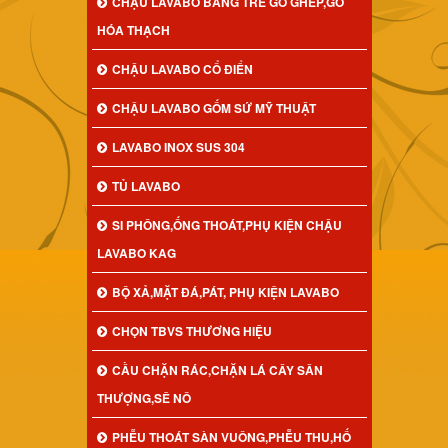
CHẬU LAVABO BẰNG TRE GỖ GHÉP,GỖ
HÓA THẠCH
CHẬU LAVABO CỔ ĐIỂN
CHẬU LAVABO GỐM SỨ MỸ THUẬT
LAVABO INOX SUS 304
TỦ LAVABO
SI PHÔNG,ỐNG THOÁT,PHỤ KIỆN CHẬU
LAVABO KAG
BỘ XẢ,MẶT ĐÁ,PÁT, PHỤ KIỆN LAVABO
CHỌN TBVS THƯƠNG HIỆU
CẦU CHẶN RÁC,CHẶN LÁ CÂY SÂN
THƯỢNG,SÊ NÔ
PHỄU THOÁT SÀN VUÔNG,PHỄU THU,HỐ