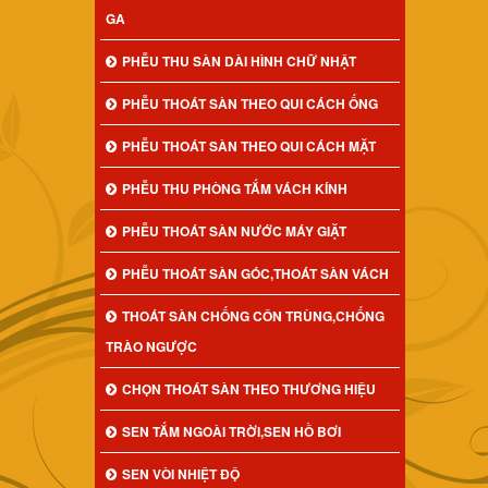
GA
PHỄU THU SÀN DÀI HÌNH CHỮ NHẬT
PHỄU THOÁT SÀN THEO QUI CÁCH ỐNG
PHỄU THOÁT SÀN THEO QUI CÁCH MẶT
PHỄU THU PHÒNG TẮM VÁCH KÍNH
PHỄU THOÁT SÀN NƯỚC MÁY GIẶT
PHỄU THOÁT SÀN GÓC,THOÁT SÀN VÁCH
THOÁT SÀN CHỐNG CÔN TRÙNG,CHỐNG
TRÀO NGƯỢC
CHỌN THOÁT SÀN THEO THƯƠNG HIỆU
SEN TẮM NGOÀI TRỜI,SEN HỒ BƠI
SEN VÒI NHIỆT ĐỘ