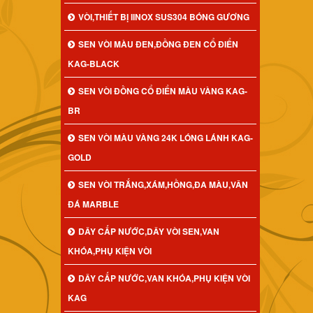
VÒI,THIẾT BỊ IINOX SUS304 BÓNG GƯƠNG
SEN VÒI MÀU ĐEN,ĐỒNG ĐEN CỔ ĐIỂN
KAG-BLACK
SEN VÒI ĐỒNG CỔ ĐIỂN MÀU VÀNG KAG-
BR
SEN VÒI MÀU VÀNG 24K LÓNG LÁNH KAG-
GOLD
SEN VÒI TRẮNG,XÁM,HỒNG,ĐA MÀU,VÂN
ĐÁ MARBLE
DÂY CẤP NƯỚC,DÂY VÒI SEN,VAN
KHÓA,PHỤ KIỆN VÒI
DÂY CẤP NƯỚC,VAN KHÓA,PHỤ KIỆN VÒI
KAG