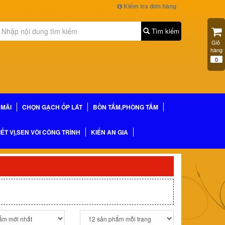
Kiểm tra đơn hàng
Tìm kiếm
Giỏ 
hàng
0
MÃI
CHỌN GẠCH ỐP LÁT
BỒN TẮM,PHÒNG TẮM
IẾT VỊ,SEN VÒI CÔNG TRÌNH
KIẾN AN GIA