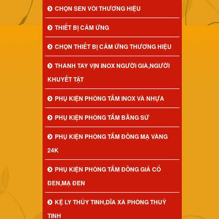
CHỌN SEN VÒI THƯƠNG HIỆU
THIẾT BỊ CẢM ỨNG
CHỌN THIẾT BỊ CẢM ỨNG THƯƠNG HIỆU
THANH TAY VỊN INOX NGƯỜI GIÀ,NGƯỜI
KHUYẾT TẬT
PHỤ KIỆN PHÒNG TẮM INOX VÀ NHỰA
PHỤ KIỆN PHÒNG TẮM BẰNG SỨ
PHỤ KIỆN PHÒNG TẮM ĐỒNG MẠ VÀNG
24K
PHỤ KIỆN PHÒNG TẮM ĐỒNG GIẢ CỔ
ĐEN,MẠ ĐEN
KỆ LY THỦY TINH,DĨA XÀ PHÒNG THUỶ
TINH