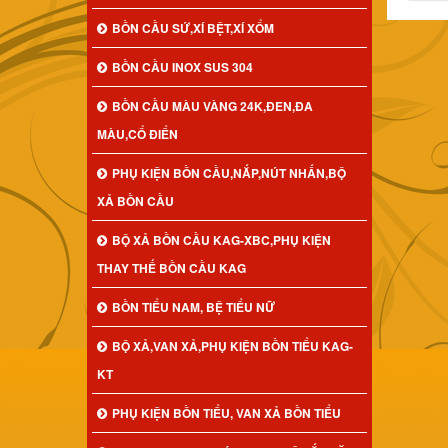
BỒN CẦU SỨ,XÍ BỆT,XÍ XỔM
BỒN CẦU INOX SUS 304
BỒN CẦU MÀU VÀNG 24K,ĐEN,ĐA
MÀU,CỔ ĐIỂN
PHỤ KIỆN BỒN CẦU,NẮP,NÚT NHẤN,BỘ
XẢ BỒN CẦU
BỘ XẢ BỒN CẦU KAG-XBC,PHỤ KIỆN
THAY THẾ BỒN CẦU KAG
BỒN TIỂU NAM, BỆ TIỂU NỮ
BỘ XẢ,VAN XẢ,PHỤ KIỆN BỒN TIỂU KAG-
KT
PHỤ KIỆN BỒN TIỂU, VAN XẢ BỒN TIỂU