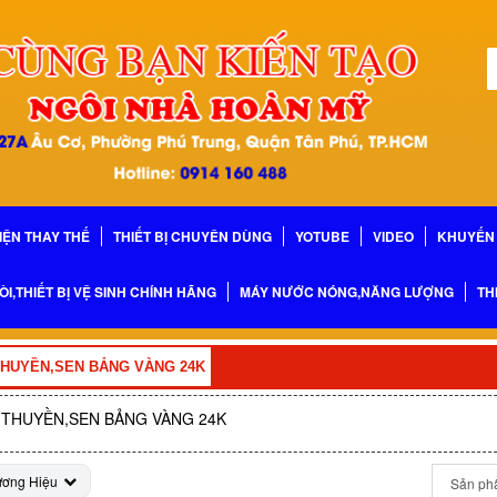
IỆN THAY THẾ
THIẾT BỊ CHUYÊN DÙNG
YOTUBE
VIDEO
KHUYẾN 
ÒI,THIẾT BỊ VỆ SINH CHÍNH HÃNG
MÁY NƯỚC NÓNG,NĂNG LƯỢNG
TH
THUYỀN,SEN BẢNG VÀNG 24K
THUYỀN,SEN BẢNG VÀNG 24K
ương Hiệu