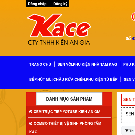
Đăng nhập
Đăng ký
TRANG CHỦ
SEN VÒI,PHỤ KIỆN NHÀ TẮM KAG
PHỤ K
BẾP,HÚT MÙI,CHẬU RỬA CHÉN,PHỤ KIỆN TỦ BẾP
SEN V
DANH MỤC SẢN PHẨM
SEN 
XEM TRỰC TIẾP YOTUBE KIẾN AN GIA
SEN 
COMBO THIẾT BỊ VỆ SINH PHÒNG TẮM
Th
KAG