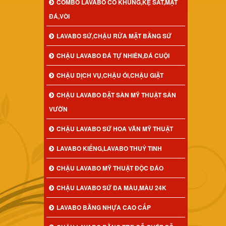
COMBO LAVABO CÓ KHUNG,KỆ SẮT,MẶT
ĐÁ,VÒI
LAVABO SỨ,CHẬU RỬA MẶT BẰNG SỨ
CHẬU LAVABO ĐÁ TỰ NHIÊN,ĐÁ CUỘI
CHẬU DỊCH VỤ,CHẬU ÓI,CHẬU GIẶT
CHẬU LAVABO ĐẶT SÀN MỸ THUẬT SÂN
VƯỜN
CHẬU LAVABO SỨ HOA VĂN MỸ THUẬT
LAVABO KIẾNG,LAVABO THUỶ TINH
CHẬU LAVABO MỸ THUẬT ĐỘC ĐÁO
CHẬU LAVABO SỨ ĐA MÀU,MÀU 24K
LAVABO BẰNG NHỰA CAO CẤP