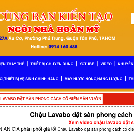
IỆN THAY THẾ
THIẾT BỊ CHUYÊN DÙNG
YOTUBE
VIDEO
KHUYẾN 
ÒI,THIẾT BỊ VỆ SINH CHÍNH HÃNG
MÁY NƯỚC NÓNG,NĂNG LƯỢNG
TH
 LAVABO ĐẶT SÀN PHONG CÁCH CỔ ĐIỂN SÂN VƯỜN
Chậu Lavabo đặt sàn phong các
Xem video chậu lavabo đặt 
N AN GIA phân phối giá tốt
Chậu Lavabo đặt sàn phong cách cổ đ