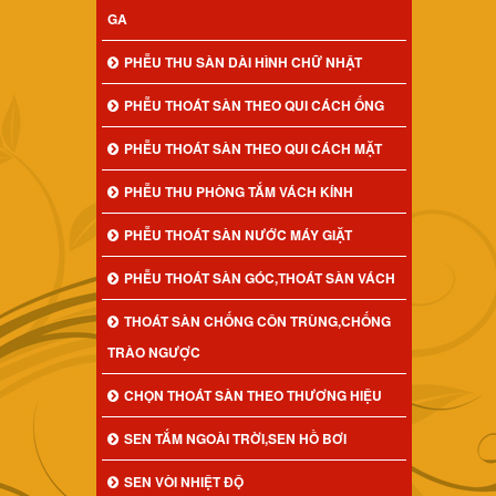
GA
PHỄU THU SÀN DÀI HÌNH CHỮ NHẬT
PHỄU THOÁT SÀN THEO QUI CÁCH ỐNG
PHỄU THOÁT SÀN THEO QUI CÁCH MẶT
PHỄU THU PHÒNG TẮM VÁCH KÍNH
PHỄU THOÁT SÀN NƯỚC MÁY GIẶT
PHỄU THOÁT SÀN GÓC,THOÁT SÀN VÁCH
THOÁT SÀN CHỐNG CÔN TRÙNG,CHỐNG
TRÀO NGƯỢC
CHỌN THOÁT SÀN THEO THƯƠNG HIỆU
SEN TẮM NGOÀI TRỜI,SEN HỒ BƠI
SEN VÒI NHIỆT ĐỘ