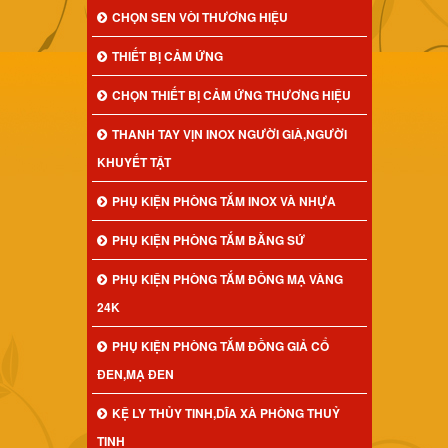
CHỌN SEN VÒI THƯƠNG HIỆU
THIẾT BỊ CẢM ỨNG
CHỌN THIẾT BỊ CẢM ỨNG THƯƠNG HIỆU
THANH TAY VỊN INOX NGƯỜI GIÀ,NGƯỜI
KHUYẾT TẬT
PHỤ KIỆN PHÒNG TẮM INOX VÀ NHỰA
PHỤ KIỆN PHÒNG TẮM BẰNG SỨ
PHỤ KIỆN PHÒNG TẮM ĐỒNG MẠ VÀNG
24K
PHỤ KIỆN PHÒNG TẮM ĐỒNG GIẢ CỔ
ĐEN,MẠ ĐEN
KỆ LY THỦY TINH,DĨA XÀ PHÒNG THUỶ
TINH