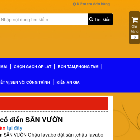
Kiểm tra đơn hàng
Tìm kiếm
Giỏ 
hàng
0
MÃI
CHỌN GẠCH ỐP LÁT
BỒN TẮM,PHÒNG TẮM
IẾT VỊ,SEN VÒI CÔNG TRÌNH
KIẾN AN GIA
h cổ điển SÂN VƯỜN
sàn
tại đây
Chậu lavabo đặt sàn ,chậu lavabo
iển SÂN VƯỜN