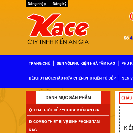
Đăng nhập
Đăng ký
TRANG CHỦ
SEN VÒI,PHỤ KIỆN NHÀ TẮM KAG
PHỤ K
BẾP,HÚT MÙI,CHẬU RỬA CHÉN,PHỤ KIỆN TỦ BẾP
SEN V
DANH MỤC SẢN PHẨM
CHẬU
XEM TRỰC TIẾP YOTUBE KIẾN AN GIA
COMBO THIẾT BỊ VỆ SINH PHÒNG TẮM
KIẾ
KAG