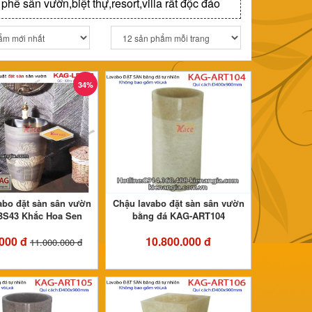
hê sân vườn,biệt thự,resort,villa rất độc đáo
34%
abo đặt sàn sân vườn
Chậu lavabo đặt sàn sân vườn
S43 Khắc Hoa Sen
bằng đá KAG-ART104
.000 đ
10.800.000 đ
11.000.000 đ