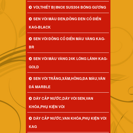
VÒI,THIẾT BỊ IINOX SUS304 BÓNG GƯƠNG
SEN VÒI MÀU ĐEN,ĐỒNG ĐEN CỔ ĐIỂN
KAG-BLACK
SEN VÒI ĐỒNG CỔ ĐIỂN MÀU VÀNG KAG-
BR
SEN VÒI MÀU VÀNG 24K LÓNG LÁNH KAG-
GOLD
SEN VÒI TRẮNG,XÁM,HỒNG,ĐA MÀU,VÂN
ĐÁ MARBLE
DÂY CẤP NƯỚC,DÂY VÒI SEN,VAN
KHÓA,PHỤ KIỆN VÒI
DÂY CẤP NƯỚC,VAN KHÓA,PHỤ KIỆN VÒI
KAG