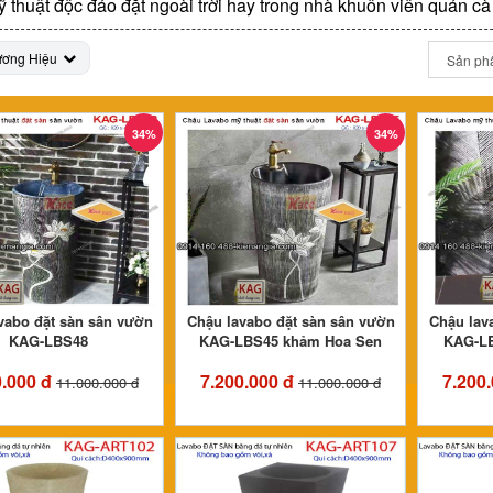
 thuật độc đáo đặt ngoài trời hay trong nhà khuôn viên quán cà p
ương Hiệu
34%
34%
vabo đặt sàn sân vườn
Chậu lavabo đặt sàn sân vườn
Chậu lav
KAG-LBS48
KAG-LBS45 khảm Hoa Sen
KAG-LB
0.000 đ
7.200.000 đ
7.200
11.000.000 đ
11.000.000 đ