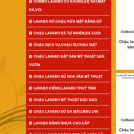
COMBO LAVABO CÓ KHUNG,KỆ SẮT,MẶT
ĐÁ,VÒI
LAVABO SỨ,CHẬU RỬA MẶT BẰNG SỨ
CHẬU LAVABO ĐÁ TỰ NHIÊN,ĐÁ CUỘI
Chậu la
CHẬU DỊCH VỤ,CHẬU ÓI,CHẬU GIẶT
bằn
CHẬU LAVABO ĐẶT SÀN MỸ THUẬT SÂN
VƯỜN
CHẬU LAVABO SỨ HOA VĂN MỸ THUẬT
LAVABO KIẾNG,LAVABO THUỶ TINH
CHẬU LAVABO MỸ THUẬT ĐỘC ĐÁO
CHẬU LAVABO SỨ ĐA MÀU,MÀU 24K
LAVABO BẰNG NHỰA CAO CẤP
Chậu la