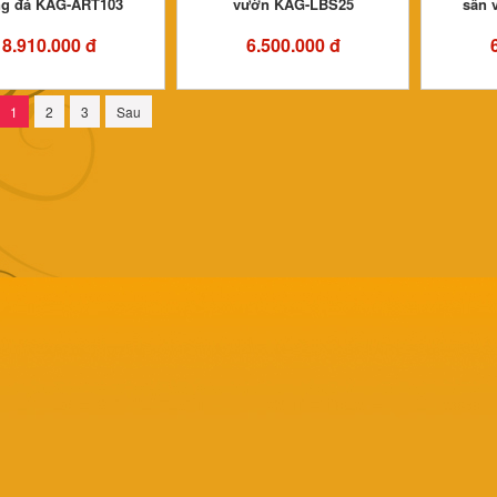
g đá KAG-ART103
vườn KAG-LBS25
sân 
8.910.000 đ
6.500.000 đ
1
2
3
Sau