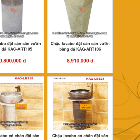
abo đặt sàn sân vườn
Chậu lavabo đặt sàn sân vườn
 đá KAG-ART105
bằng đá KAG-ART106
0.800.000 đ
8.910.000 đ
abo có chân đặt sàn
Chậu lavabo có chân đặt sàn