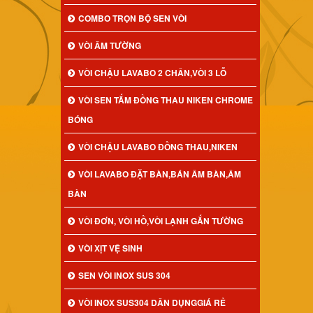
COMBO TRỌN BỘ SEN VÒI
VÒI ÂM TƯỜNG
VÒI CHẬU LAVABO 2 CHÂN,VÒI 3 LỖ
VÒI SEN TẮM ĐỒNG THAU NIKEN CHROME
BÓNG
VÒI CHẬU LAVABO ĐỒNG THAU,NIKEN
VÒI LAVABO ĐẶT BÀN,BÁN ÂM BÀN,ÂM
BÀN
VÒI ĐƠN, VÒI HỒ,VÒI LẠNH GẮN TƯỜNG
VÒI XỊT VỆ SINH
SEN VÒI INOX SUS 304
VÒI INOX SUS304 DÂN DỤNGGIÁ RẺ