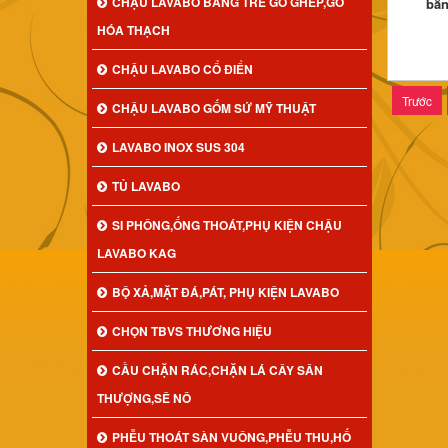
CHẬU LAVABO BẰNG TRE GỖ GHÉP,GỖ
bằn
HÓA THẠCH
CHẬU LAVABO CỔ ĐIỂN
Trước
CHẬU LAVABO GỐM SỨ MỸ THUẬT
LAVABO INOX SUS 304
TỦ LAVABO
SI PHÔNG,ỐNG THOÁT,PHỤ KIỆN CHẬU
LAVABO KAG
BỘ XẢ,MẶT ĐÁ,PÁT, PHỤ KIỆN LAVABO
CHỌN TBVS THƯƠNG HIỆU
CẦU CHẶN RÁC,CHẶN LÁ CÂY SÂN
THƯỢNG,SÊ NÔ
PHỄU THOÁT SÀN VUÔNG,PHỄU THU,HỐ