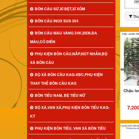
mỹ
BỒN CẦU SỨ,XÍ BỆT,XÍ XỔM
Th
BỒN CẦU INOX SUS 304
BỒN CẦU MÀU VÀNG 24K,ĐEN,ĐA
MÀU,CỔ ĐIỂN
PHỤ KIỆN BỒN CẦU,NẮP,NÚT NHẤN,BỘ
XẢ BỒN CẦU
BỘ XẢ BỒN CẦU KAG-XBC,PHỤ KIỆN
THAY THẾ BỒN CẦU KAG
Chậu la
BỒN TIỂU NAM, BỆ TIỂU NỮ
7.20
BỘ XẢ,VAN XẢ,PHỤ KIỆN BỒN TIỂU KAG-
KT
PHỤ KIỆN BỒN TIỂU, VAN XẢ BỒN TIỂU