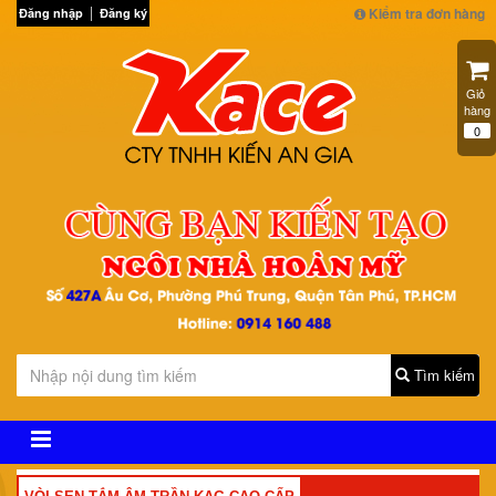
Kiểm tra đơn hàng
Đăng nhập
Đăng ký
Giỏ 
hàng
0
Tìm kiếm