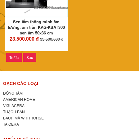
Sen tắm thông minh âm
tường, âm trần KAG-KSAT300
sen âm 50x36 cm
23.500.000 đ
33.500.000 đ
Trước
Sau
GẠCH CÁC LOẠI
ĐỒNG TÂM
AMERICAN HOME
VIGLACERA
THẠCH BÀN
BẠCH MÃ WHITHORSE
TAICERA