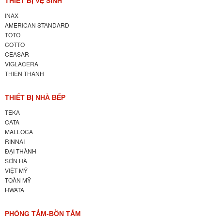
THIẾT BỊ VỆ SINH
INAX
AMERICAN STANDARD
TOTO
COTTO
CEASAR
VIGLACERA
THIÊN THANH
THIẾT BỊ NHÀ BẾP
TEKA
CATA
MALLOCA
RINNAI
ĐẠI THÀNH
SƠN HÀ
VIỆT MỸ
TOÀN MỸ
HWATA
PHÒNG TẮM-BỒN TẮM