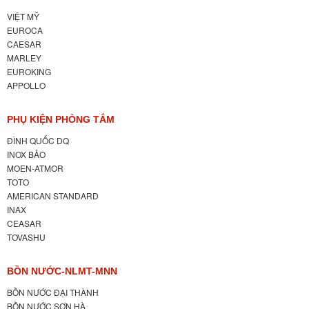
VIỆT MỸ
EUROCA
CAESAR
MARLEY
EUROKING
APPOLLO
PHỤ KIỆN PHÒNG TẮM
ĐÌNH QUỐC DQ
INOX BẢO
MOEN-ATMOR
TOTO
AMERICAN STANDARD
INAX
CEASAR
TOVASHU
BỒN NƯỚC-NLMT-MNN
BỒN NƯỚC ĐẠI THÀNH
BỒN NƯỚC SƠN HÀ