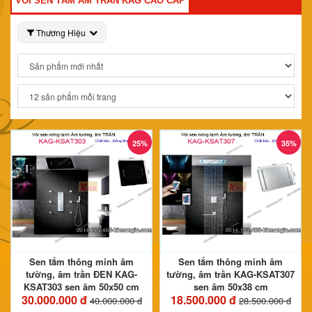
VÒI SEN TẮM ÂM TRẦN KAG CAO CẤP
Thương Hiệu
25%
35%
Sen tắm thông minh âm
Sen tắm thông minh âm
tường, âm trần ĐEN KAG-
tường, âm trần KAG-KSAT307
KSAT303 sen âm 50x50 cm
sen âm 50x38 cm
30.000.000 đ
18.500.000 đ
40.000.000 đ
28.500.000 đ