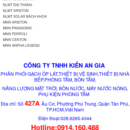
NLMT ĐẠI THÀNH
NLMT ARISTON
NLMT SOLAR BÁCH KHOA
MNN ARISTON
MNN PANASONIC
MNN FERROLI
MNN CENTON
MNN ANPHA-LEGEND
CÔNG TY TNHH KIẾN AN GIA
PHÂN PHỐI GẠCH ỐP LÁT,THIẾT BỊ VỆ SINH,THIẾT BỊ NHÀ
BẾP,PHÒNG TẮM, BỒN TẮM,
NĂNG LƯỢNG MẶT TRỜI, BỒN NƯỚC, MÁY NƯỚC NÓNG,
PHỤ KIỆN PHÒNG TẮM
427A
Địa chỉ: Số
Âu Cơ, Phường Phú Trung, Quận Tân Phú,
TP.HCM,Việt Nam
Điện thoại:028.6265.4344
Hotline:0914.160.488