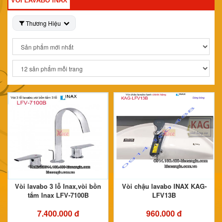
VÒI LAVABO INAX
Thương Hiệu
Vòi lavabo 3 lỗ Inax,vòi bồn
Vòi chậu lavabo INAX KAG-
tắm Inax LFV-7100B
LFV13B
7.400.000 đ
960.000 đ