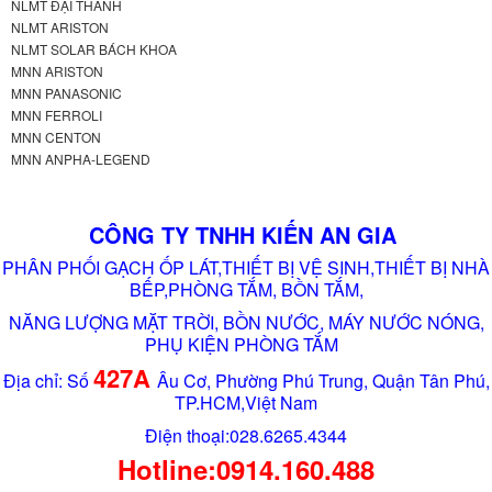
NLMT ĐẠI THÀNH
NLMT ARISTON
NLMT SOLAR BÁCH KHOA
MNN ARISTON
MNN PANASONIC
MNN FERROLI
MNN CENTON
MNN ANPHA-LEGEND
CÔNG TY TNHH KIẾN AN GIA
PHÂN PHỐI GẠCH ỐP LÁT,THIẾT BỊ VỆ SINH,THIẾT BỊ NHÀ
BẾP,PHÒNG TẮM, BỒN TẮM,
NĂNG LƯỢNG MẶT TRỜI, BỒN NƯỚC, MÁY NƯỚC NÓNG,
PHỤ KIỆN PHÒNG TẮM
427A
Địa chỉ: Số
Âu Cơ, Phường Phú Trung, Quận Tân Phú,
TP.HCM,Việt Nam
Điện thoại:028.6265.4344
Hotline:0914.160.488