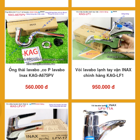
Ống thải lavabo ,co P lavabo
Vòi lavabo lạnh tay vặn INAX
Inax KAG-A675PV
chính hãng KAG-LF1
560.000 đ
950.000 đ