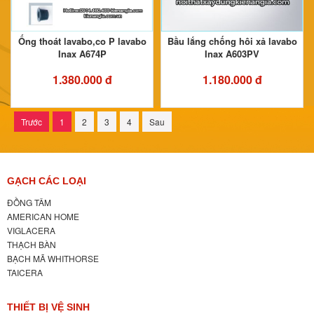
Ống thoát lavabo,co P lavabo
Bầu lắng chống hôi xả lavabo
Inax A674P
Inax A603PV
1.380.000 đ
1.180.000 đ
Trước
1
2
3
4
Sau
GẠCH CÁC LOẠI
ĐỒNG TÂM
AMERICAN HOME
VIGLACERA
THẠCH BÀN
BẠCH MÃ WHITHORSE
TAICERA
THIẾT BỊ VỆ SINH