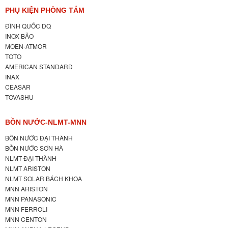
PHỤ KIỆN PHÒNG TẮM
ĐÌNH QUỐC DQ
INOX BẢO
MOEN-ATMOR
TOTO
AMERICAN STANDARD
INAX
CEASAR
TOVASHU
BỒN NƯỚC-NLMT-MNN
BỒN NƯỚC ĐẠI THÀNH
BỒN NƯỚC SƠN HÀ
NLMT ĐẠI THÀNH
NLMT ARISTON
NLMT SOLAR BÁCH KHOA
MNN ARISTON
MNN PANASONIC
MNN FERROLI
MNN CENTON