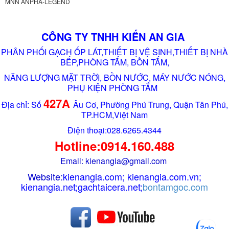
MNN ANPHA-LEGEND
CÔNG TY TNHH KIẾN AN GIA
PHÂN PHỐI GẠCH ỐP LÁT,THIẾT BỊ VỆ SINH,THIẾT BỊ NHÀ
BẾP,PHÒNG TẮM, BỒN TẮM,
NĂNG LƯỢNG MẶT TRỜI, BỒN NƯỚC, MÁY NƯỚC NÓNG,
PHỤ KIỆN PHÒNG TẮM
427A
Địa chỉ: Số
Âu Cơ, Phường Phú Trung, Quận Tân Phú,
TP.HCM,Việt Nam
Điện thoại:028.6265.4344
Hotline:0914.160.488
Email: kienangia@gmail.com
Website:
kienangia.com
;
kienangia.com.vn
;
kienangia.net
;
gachtaicera.net
;
bontamgoc.com