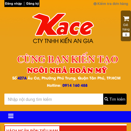
Kiểm tra đơn hàng
Đăng nhập
Đăng ký
Giỏ 
hàng
0
Tìm kiếm