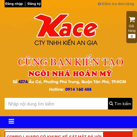
Kiểm tra đơn hàng
Đăng nhập
Đăng ký
Giỏ 
hàng
0
Tìm kiếm