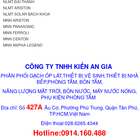
NLMT ĐẠI THÀNH
NLMT ARISTON
NLMT SOLAR BÁCH KHOA
MNN ARISTON
MNN PANASONIC
MNN FERROLI
MNN CENTON
MNN ANPHA-LEGEND
CÔNG TY TNHH KIẾN AN GIA
PHÂN PHỐI GẠCH ỐP LÁT,THIẾT BỊ VỆ SINH,THIẾT BỊ NHÀ
BẾP,PHÒNG TẮM, BỒN TẮM,
NĂNG LƯỢNG MẶT TRỜI, BỒN NƯỚC, MÁY NƯỚC NÓNG,
PHỤ KIỆN PHÒNG TẮM
427A
Địa chỉ: Số
Âu Cơ, Phường Phú Trung, Quận Tân Phú,
TP.HCM,Việt Nam
Điện thoại:028.6265.4344
Hotline:0914.160.488