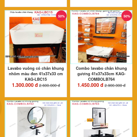
50%
50%
Lavabo vuông có chân khung
Combo lavabo chân khung
nhôm màu đen 41x37x33 cm
gương 41x37x33cm KAG-
KAG-LBC15
COMBOLB764
1.300.000 đ
1.450.000 đ
2.600.000 đ
2.900.000 đ