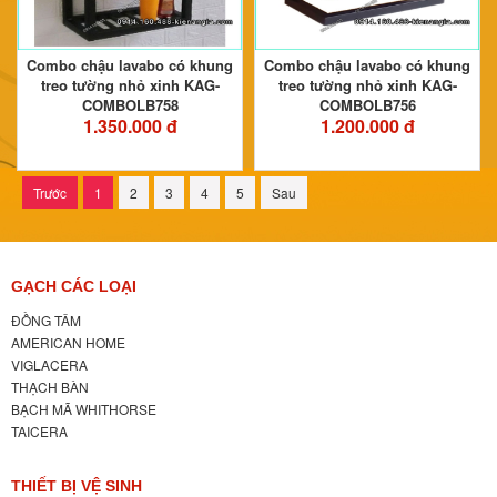
Combo chậu lavabo có khung
Combo chậu lavabo có khung
treo tường nhỏ xinh KAG-
treo tường nhỏ xinh KAG-
COMBOLB758
COMBOLB756
1.350.000 đ
1.200.000 đ
Trước
1
2
3
4
5
Sau
GẠCH CÁC LOẠI
ĐỒNG TÂM
AMERICAN HOME
VIGLACERA
THẠCH BÀN
BẠCH MÃ WHITHORSE
TAICERA
THIẾT BỊ VỆ SINH