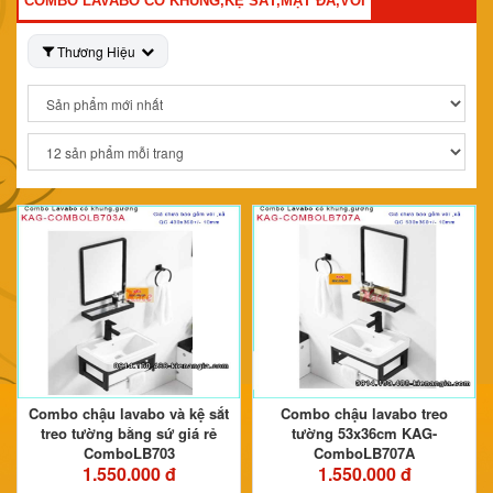
COMBO LAVABO CÓ KHUNG,KỆ SẮT,MẶT ĐÁ,VÒI
Thương Hiệu
Combo chậu lavabo và kệ sắt
Combo chậu lavabo treo
treo tường bằng sứ giá rẻ
tường 53x36cm KAG-
ComboLB703
ComboLB707A
1.550.000 đ
1.550.000 đ