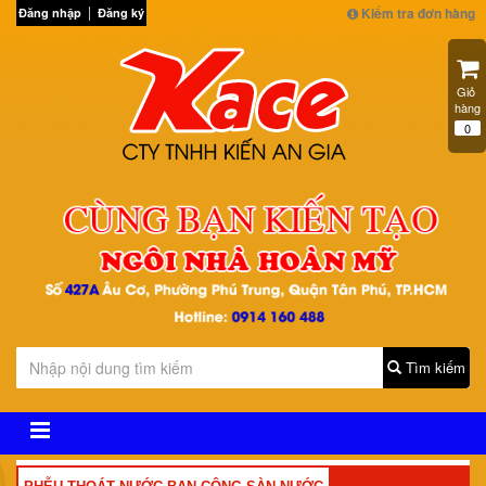
Kiểm tra đơn hàng
Đăng nhập
Đăng ký
Giỏ 
hàng
0
Tìm kiếm