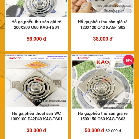
Hố ga,phễu thu sàn giá rẻ
Hố ga,phễu thu sàn giá rẻ
200X200 O60 KAG-TS04
120X120 O42 KAG-TS02
58.000 đ
38.000 đ
19%
Hố ga,phễu thoát sàn WC
Hố ga,phễu thu sàn giá rẻ
100X100 D42D49 KAG-TS01
150X150 O60 KAG-TS03
30.000 đ
50.000 đ
62.000 đ