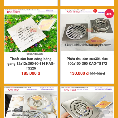
40%
Thoát sàn ban công bằng
Phễu thu sàn sus304 đúc
gang 12x12xD60-90-114 KAG-
100x100 D90 KAG-TS172
TS226
185.000 đ
130.000 đ
220.000 đ