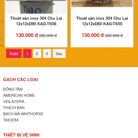
Thoát sàn inox 304 Chu Lai
Thoát sàn inox 304 Chu Lai
12x12xD90 KAG-TS56
12x12xD60 KAG-TS55
130.000 đ
130.000 đ
220.000 đ
220.000 đ
Trước
1
2
3
Sau
GẠCH CÁC LOẠI
ĐỒNG TÂM
AMERICAN HOME
VIGLACERA
THẠCH BÀN
BẠCH MÃ WHITHORSE
TAICERA
THIẾT BỊ VỆ SINH