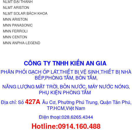
NLMT ĐẠI THÀNH
NLMT ARISTON
NLMT SOLAR BÁCH KHOA
MNN ARISTON
MNN PANASONIC
MNN FERROLI
MNN CENTON
MNN ANPHA-LEGEND
CÔNG TY TNHH KIẾN AN GIA
PHÂN PHỐI GẠCH ỐP LÁT,THIẾT BỊ VỆ SINH,THIẾT BỊ NHÀ
BẾP,PHÒNG TẮM, BỒN TẮM,
NĂNG LƯỢNG MẶT TRỜI, BỒN NƯỚC, MÁY NƯỚC NÓNG,
PHỤ KIỆN PHÒNG TẮM
427A
Địa chỉ: Số
Âu Cơ, Phường Phú Trung, Quận Tân Phú,
TP.HCM,Việt Nam
Điện thoại:028.6265.4344
Hotline:0914.160.488