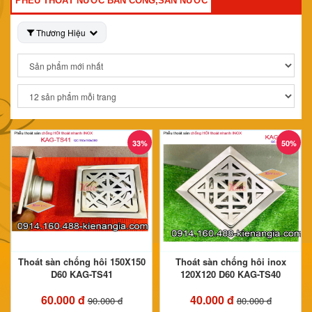
PHỄU THOÁT NƯỚC BAN CÔNG,SÀN NƯỚC
Thương Hiệu
33%
50%
Thoát sàn chống hôi 150X150
Thoát sàn chống hôi inox
D60 KAG-TS41
120X120 D60 KAG-TS40
60.000 đ
40.000 đ
90.000 đ
80.000 đ