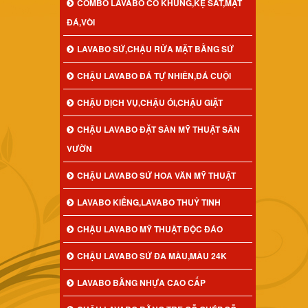
COMBO LAVABO CÓ KHUNG,KỆ SẮT,MẶT
ĐÁ,VÒI
LAVABO SỨ,CHẬU RỬA MẶT BẰNG SỨ
CHẬU LAVABO ĐÁ TỰ NHIÊN,ĐÁ CUỘI
CHẬU DỊCH VỤ,CHẬU ÓI,CHẬU GIẶT
CHẬU LAVABO ĐẶT SÀN MỸ THUẬT SÂN
VƯỜN
CHẬU LAVABO SỨ HOA VĂN MỸ THUẬT
LAVABO KIẾNG,LAVABO THUỶ TINH
CHẬU LAVABO MỸ THUẬT ĐỘC ĐÁO
CHẬU LAVABO SỨ ĐA MÀU,MÀU 24K
LAVABO BẰNG NHỰA CAO CẤP