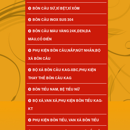
BỒN CẦU SỨ,XÍ BỆT,XÍ XỔM
BỒN CẦU INOX SUS 304
BỒN CẦU MÀU VÀNG 24K,ĐEN,ĐA
MÀU,CỔ ĐIỂN
PHỤ KIỆN BỒN CẦU,NẮP,NÚT NHẤN,BỘ
XẢ BỒN CẦU
BỘ XẢ BỒN CẦU KAG-XBC,PHỤ KIỆN
THAY THẾ BỒN CẦU KAG
BỒN TIỂU NAM, BỆ TIỂU NỮ
BỘ XẢ,VAN XẢ,PHỤ KIỆN BỒN TIỂU KAG-
KT
PHỤ KIỆN BỒN TIỂU, VAN XẢ BỒN TIỂU