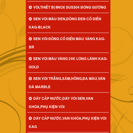
VÒI,THIẾT BỊ IINOX SUS304 BÓNG GƯƠNG
SEN VÒI MÀU ĐEN,ĐỒNG ĐEN CỔ ĐIỂN
KAG-BLACK
SEN VÒI ĐỒNG CỔ ĐIỂN MÀU VÀNG KAG-
BR
SEN VÒI MÀU VÀNG 24K LÓNG LÁNH KAG-
GOLD
SEN VÒI TRẮNG,XÁM,HỒNG,ĐA MÀU,VÂN
ĐÁ MARBLE
DÂY CẤP NƯỚC,DÂY VÒI SEN,VAN
KHÓA,PHỤ KIỆN VÒI
DÂY CẤP NƯỚC,VAN KHÓA,PHỤ KIỆN VÒI
KAG