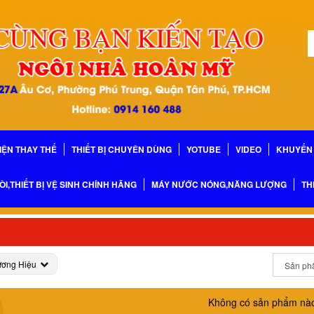
IỆN THAY THẾ
THIẾT BỊ CHUYÊN DÙNG
YOTUBE
VIDEO
KHUYẾN 
ÒI,THIẾT BỊ VỆ SINH CHÍNH HÃNG
MÁY NƯỚC NÓNG,NĂNG LƯỢNG
TH
ương Hiệu
Không có sản phẩm nà