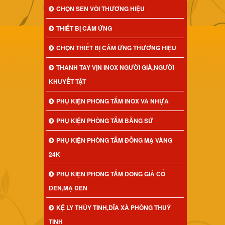
CHỌN SEN VÒI THƯƠNG HIỆU
THIẾT BỊ CẢM ỨNG
CHỌN THIẾT BỊ CẢM ỨNG THƯƠNG HIỆU
THANH TAY VỊN INOX NGƯỜI GIÀ,NGƯỜI
KHUYẾT TẬT
PHỤ KIỆN PHÒNG TẮM INOX VÀ NHỰA
PHỤ KIỆN PHÒNG TẮM BẰNG SỨ
PHỤ KIỆN PHÒNG TẮM ĐỒNG MẠ VÀNG
24K
PHỤ KIỆN PHÒNG TẮM ĐỒNG GIẢ CỔ
ĐEN,MẠ ĐEN
KỆ LY THỦY TINH,DĨA XÀ PHÒNG THUỶ
TINH