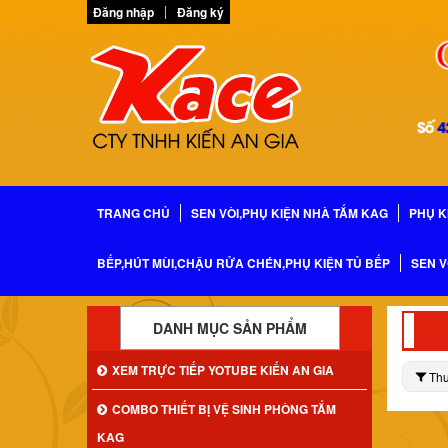
Đăng nhập
Đăng ký
TRANG CHỦ
SEN VÒI,PHỤ KIỆN NHÀ TẮM KAG
PHỤ K
BẾP,HÚT MÙI,CHẬU RỬA CHÉN,PHỤ KIỆN TỦ BẾP
SEN V
DANH MỤC SẢN PHẨM
XEM TRỰC TIẾP YOTUBE KIẾN AN GIA
Th
COMBO THIẾT BỊ VỆ SINH PHÒNG TẮM
KAG