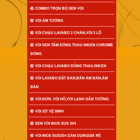
COMBO TRỌN BỘ SEN VÒI
VÒI ÂM TƯỜNG
VÒI CHẬU LAVABO 2 CHÂN,VÒI 3 LỖ
VÒI SEN TẮM ĐỒNG THAU NIKEN CHROME
BÓNG
VÒI CHẬU LAVABO ĐỒNG THAU,NIKEN
VÒI LAVABO ĐẶT BÀN,BÁN ÂM BÀN,ÂM
BÀN
VÒI ĐƠN, VÒI HỒ,VÒI LẠNH GẮN TƯỜNG
VÒI XỊT VỆ SINH
SEN VÒI INOX SUS 304
VÒI INOX SUS304 DÂN DỤNGGIÁ RẺ