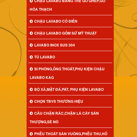
CHẬU LAVABO BẰNG TRE GỖ GHÉP,GỖ
HÓA THẠCH
CHẬU LAVABO CỔ ĐIỂN
CHẬU LAVABO GỐM SỨ MỸ THUẬT
LAVABO INOX SUS 304
TỦ LAVABO
SI PHÔNG,ỐNG THOÁT,PHỤ KIỆN CHẬU
LAVABO KAG
BỘ XẢ,MẶT ĐÁ,PÁT, PHỤ KIỆN LAVABO
CHỌN TBVS THƯƠNG HIỆU
CẦU CHẶN RÁC,CHẶN LÁ CÂY SÂN
THƯỢNG,SÊ NÔ
PHỄU THOÁT SÀN VUÔNG,PHỄU THU,HỐ