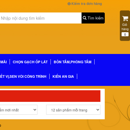
Kiểm tra đơn hàng
Tìm kiếm
Giỏ 
hàng
0
MÃI
CHỌN GẠCH ỐP LÁT
BỒN TẮM,PHÒNG TẮM
IẾT VỊ,SEN VÒI CÔNG TRÌNH
KIẾN AN GIA
o