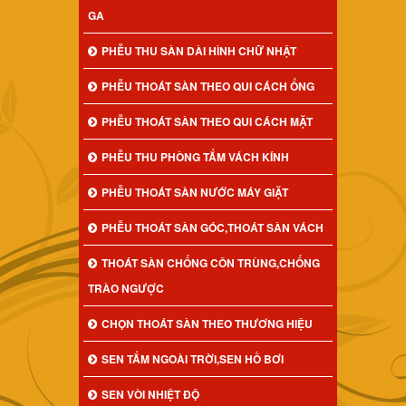
GA
PHỄU THU SÀN DÀI HÌNH CHỮ NHẬT
PHỄU THOÁT SÀN THEO QUI CÁCH ỐNG
PHỄU THOÁT SÀN THEO QUI CÁCH MẶT
PHỄU THU PHÒNG TẮM VÁCH KÍNH
PHỄU THOÁT SÀN NƯỚC MÁY GIẶT
PHỄU THOÁT SÀN GÓC,THOÁT SÀN VÁCH
THOÁT SÀN CHỐNG CÔN TRÙNG,CHỐNG
TRÀO NGƯỢC
CHỌN THOÁT SÀN THEO THƯƠNG HIỆU
SEN TẮM NGOÀI TRỜI,SEN HỒ BƠI
SEN VÒI NHIỆT ĐỘ